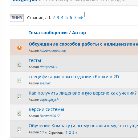
|
2
3
4
5
6
7
Страницы
ВНИЗ
1
Тема сообщения
/
Автор
Обсуждение способов работы с нелицензио
Автор
Администратор
тесты
Автор
designer811
спецификация при создании сборки в 2D
Автор
sysmax
Как получить лицензионную версию как ученик?
Автор
capicapisych
Версии системы
Автор
Denwork2017
Обучение Компасу (и всему остальному, что суще
Автор
СВ
1
2
3
Страницы