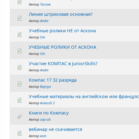
Автор
Таслав
Линия штриховая основная?
Автор
Andre
Учебные ролики НЕ от Аскона
Автор
Ole
УЧЕБНЫЕ РОЛИКИ ОТ АСКОНА
Автор
Ole
Участие КОМПАС в JuniorSkills?
Автор
Andre
Компас 17 32 разряда
Автор
Ворчун
Учебные материалы на английском или французс
Автор
Алексей 3
Книги по Компасу
Автор
zap-sib
вебинар не скачивается
Автор
кот