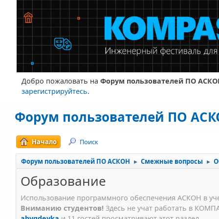
Добро пожаловать на
Форум пользователей ПО АСКО
зарегистрируйтесь
.
Форум пользователей ПО АС
Начало
Поиск
Форум пользователей ПО АСКОН
Смежные вопросы
О
►
►
Образование
Использование программного обеспечения АСКОН в уче
Вниманию студентов!
Здесь не учат работать в КОМПА
abvgdeyka
и 11 гостей просматривают этот раздел.