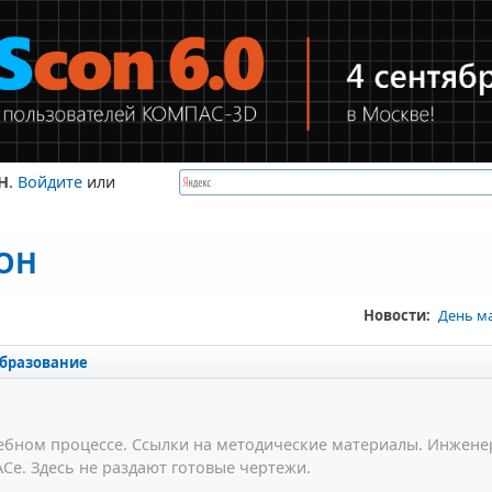
Н
.
Войдите
или
КОН
Новости:
День м
бразование
бном процессе. Ссылки на методические материалы. Инжене
Се. Здесь не раздают готовые чертежи.