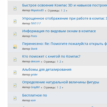
Быстрое освоение Компас 3D и навыков построе
Автор
Mapatos85
1
2
Страницы
Упрощенное отображение при работе в компас 
Автор
TVV7-7-7
Информация по видовым окнам в компасе
Автор
Proto
Перенесено: Re: Помогите пожалуйста открыть ф
Автор
Starik
Кто поможет с книгой по Компас?
Автор
dencom
1
2
Страницы
Альбомы для деталирования
Автор
grider
Определение натуральной величины фигуры
Автор
GrayBill
1
2
Страницы
Бесплатное по
Автор
кот