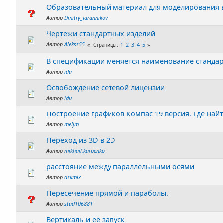
Образовательный материал для моделирования 
Автор
Dmitry_Tarannikov
Чертежи стандартных изделий
Автор
Alekss55
1
2
3
4
5
Страницы
В спецификации меняется наименование стандар
Автор
idu
Освобождение сетевой лицензии
Автор
idu
Построение графиков Компас 19 версия. Где най
Автор
meljm
Переход из 3D в 2D
Автор
mikhail.karpenko
расстояние между параллельными осями
Автор
askmix
Пересечение прямой и параболы.
Автор
stud106881
Вертикаль и её запуск