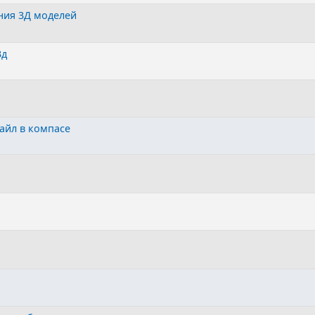
ния 3Д моделей
3д
айл в компасе