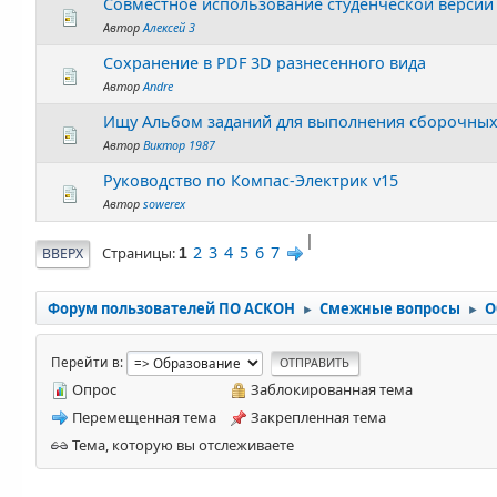
Совместное использование студенческой версии 
Автор
Алексей 3
Сохранение в PDF 3D разнесенного вида
Автор
Andre
Ищу Альбом заданий для выполнения сборочных
Автор
Виктор 1987
Руководство по Компас-Электрик v15
Автор
sowerex
|
2
3
4
5
6
7
Страницы
ВВЕРХ
1
Форум пользователей ПО АСКОН
Смежные вопросы
О
►
►
Перейти в
Опрос
Заблокированная тема
Перемещенная тема
Закрепленная тема
Тема, которую вы отслеживаете