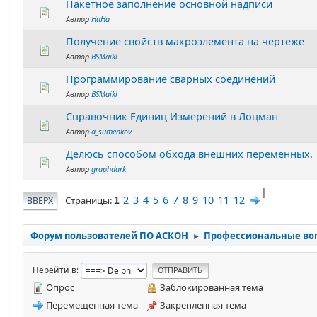
Пакетное заполнение основной надписи
Автор
HaHa
Получение свойств макроэлемента на чертеже
Автор
BSMaikl
Программирование сварных соединений
Автор
BSMaikl
Справочник Единиц Измерений в Лоцман
Автор
a_sumenkov
Делюсь способом обхода внешних переменных.
Автор
graphdark
|
2
3
4
5
6
7
8
9
10
11
12
Страницы
ВВЕРХ
1
Форум пользователей ПО АСКОН
Профессиональные во
►
Перейти в
Опрос
Заблокированная тема
Перемещенная тема
Закрепленная тема