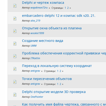
Delphi и чертеж компаса
Автор
wapdimon72ru
1
2
Страницы
embarcadero delphi 12 и компас sdk v20. 21.
Автор
alex_219
Открытие окна объекта из плагина
Автор
wookie1999
Создание местного вида
Автор
UWM
Проблема обеспечения корректной привязки че
Автор
ITKaitlin
Переход в локальную систему координат
Автор
antigrav
1
2
Страницы
Точки пересечения объектов
Автор
antigrav
1
2
Страницы
Delphi открытие модели 3D проверка
Автор
OnePointer
Как получить имя файла чертежа, связанного с 