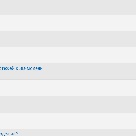
ртежей к 3D-модели
моделью?