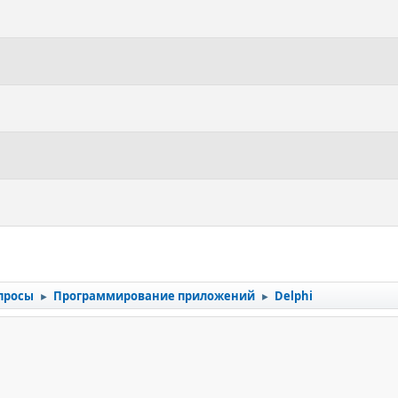
просы
Программирование приложений
Delphi
►
►