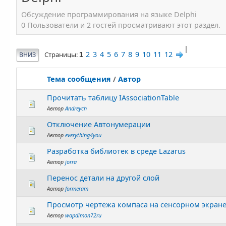
Обсуждение программирования на языке Delphi
0 Пользователи и 2 гостей просматривают этот раздел.
|
2
3
4
5
6
7
8
9
10
11
12
Страницы
ВНИЗ
1
Тема сообщения
/
Автор
Прочитать таблицу IAssociationTable
Автор
Andreych
Отключение Автонумерации
Автор
everything4you
Разработка библиотек в среде Lazarus
Автор
jorra
Перенос детали на другой слой
Автор
formeram
Просмотр чертежа компаса на сенсорном экран
Автор
wapdimon72ru