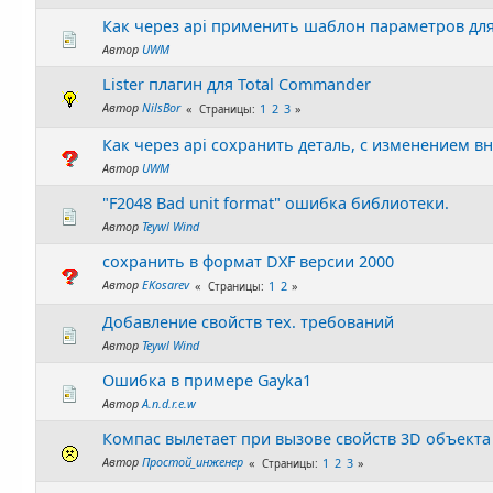
Как через api применить шаблон параметров дл
Автор
UWM
Lister плагин для Total Commander
Автор
NilsBor
1
2
3
Страницы
Как через api сохранить деталь, с изменением в
Автор
UWM
"F2048 Bad unit format" ошибка библиотеки.
Автор
Teywl Wind
сохранить в формат DXF версии 2000
Автор
EKosarev
1
2
Страницы
Добавление свойств тех. требований
Автор
Teywl Wind
Ошибка в примере Gayka1
Автор
A.n.d.r.e.w
Компас вылетает при вызове свойств 3D объекта
Автор
Простой_инженер
1
2
3
Страницы