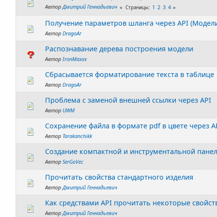
Автор
Дмитрий Геннадьевич
1
2
3
4
Страницы
Получение параметров шланга через API (Модел
Автор
DragoAr
Распознавание дерева построения модели
Автор
IronMaxxx
Сбрасывается форматирование текста в таблице
Автор
DragoAr
Проблема с заменой внешней ссылки через API
Автор
UWM
Сохранение файла в формате pdf в цвете через A
Автор
Tarakanchikk
Создание компактной и инструментальной панели
Автор
SerGoVec
Прочитать свойства стандартного изделия
Автор
Дмитрий Геннадьевич
Как средствами API прочитать некоторые свойст
Автор
Дмитрий Геннадьевич