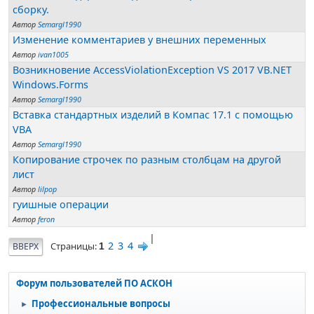
сборку.
Автор
Semargl1990
Изменение комментариев у внешних переменных
Автор
ivan1005
Возникновение AccessViolationException VS 2017 VB.NET
Windows.Forms
Автор
Semargl1990
Вставка стандартных изделий в Компас 17.1 с помощью
VBA
Автор
Semargl1990
Копирование строчек по разным столбцам на другой
лист
Автор
lilpop
гуишные операции
Автор
feron
|
2
3
4
Страницы
ВВЕРХ
1
Форум пользователей ПО АСКОН
Профессиональные вопросы
►