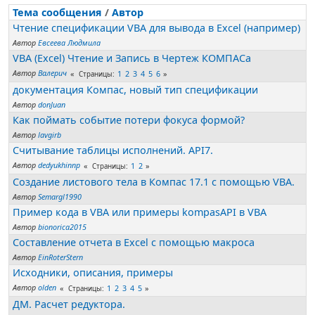
Тема сообщения
/
Автор
Чтение спецификации VBA для вывода в Excel (например)
Автор
Евсеева Людмила
VBA (Excel) Чтение и Запись в Чертеж КОМПАСа
Автор
Валерич
1
2
3
4
5
6
Страницы
документация Компас, новый тип спецификации
Автор
donJuan
Как поймать событие потери фокуса формой?
Автор
lavgirb
Считывание таблицы исполнений. API7.
Автор
dedyukhinnp
1
2
Страницы
Создание листового тела в Компас 17.1 с помощью VBA.
Автор
Semargl1990
Пример кода в VBA или примеры kompasAPI в VBA
Автор
bionorica2015
Составление отчета в Excel с помощью макроса
Автор
EinRoterStern
Исходники, описания, примеры
Автор
olden
1
2
3
4
5
Страницы
ДМ. Расчет редуктора.