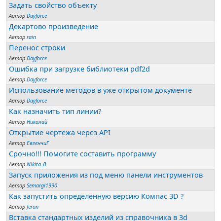
Задать свойство объекту
Автор
Dayforce
Декартово произведение
Автор
rain
Перенос строки
Автор
Dayforce
Ошибка при загрузке библиотеки pdf2d
Автор
Dayforce
Использование методов в уже открытом документе
Автор
Dayforce
Как назначить тип линии?
Автор
Николай
Открытие чертежа через API
Автор
ЕвгенчиГ
Срочно!!! Помогите составить программу
Автор
Nikita_B
Запуск приложения из под меню панели инструментов
Автор
Semargl1990
Как запустить определенную версию Компас 3D ?
Автор
feron
Вставка стандартных изделий из справочника в 3d