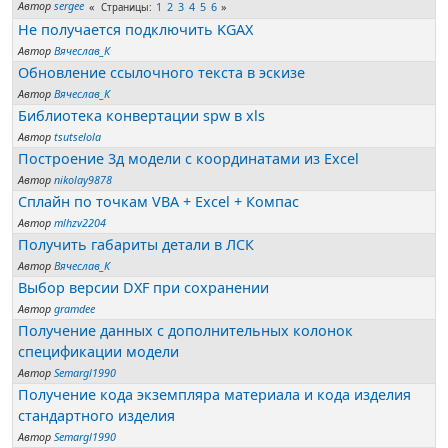
Автор
sergee
1
2
3
4
5
6
Страницы
Не получается подключить KGAX
Автор
Вячеслав_К
Обновление ссылочного текста в эскизе
Автор
Вячеслав_К
Библиотека конвертации spw в xls
Автор
tsutselola
Построение 3д модели с координатами из Excel
Автор
nikolay9878
Сплайн по точкам VBA + Excel + Компас
Автор
mlhzv2204
Получить габариты детали в ЛСК
Автор
Вячеслав_К
Выбор версии DXF при сохранении
Автор
gramdee
Получение данных с дополнительных колонок
спецификации модели
Автор
Semargl1990
Получение кода экземпляра материала и кода изделия
стандартного изделия
Автор
Semargl1990