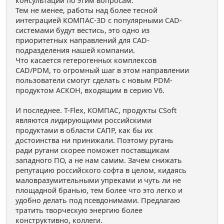
консультаций по этим вопросам.
Тем не менее, работы над более тесной
интеграцией КОМПАС-3D с популярными CAD-
системами будут вестись, это одно из
приоритетных направлений для CAD-
подразделения нашей компании.
Что касается гетерогенных комплексов
CAD/PDM, то огромный шаг в этом направлении
пользователи смогут сделать с новым PDM-
продуктом АСКОН, входящим в серию V6.
И последнее. T-Flex, КОМПАС, продукты CSoft
являются лидирующими российскими
продуктами в области САПР, как бы их
достоинства ни принижали. Поэтому ругань
ради ругани скорее поможет поставщикам
западного ПО, а не нам самим. Зачем снижать
репутацию российского софта в целом, кидаясь
маловразумительными упреками и чуть ли не
площадной бранью, тем более что это легко и
удобно делать под псевдонимами. Предлагаю
тратить творческую энергию более
конструктивно, коллеги.