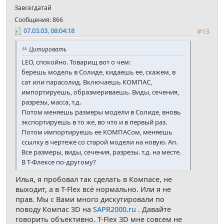
Завсегдатай
Сообщения: 866
07.03.03, 08:04:18
#13
Цитировать
LEO, спокойно. Товарищ вот о чем:
берешь модель в Солиде, кидаешь ее, скажем, в
сат или парасолид. Включаешь КОМПАС,
импортируешь, образмериваешь. Виды, сечения,
разрезы, масса, т.д.
Потом меняешь размеры модели в Солиде, вновь
экспортируешь в то же, во что и в первый раз.
Потом импортируешь ее КОМПАСом, меняешь
ссылку в чертеже со старой модели на новую. Ап.
Все размеры, виды, сечения, разрезы. т.д. на месте.
В Т-Флексе по-другому?
Илья, я пробовал так сделать в Компасе, не
выходит, а в T-Flex всё нормально. Или я не
прав. Мы с Вами много дискутировали по
поводу Компас 3D на
SAPR2000.ru
. Давайте
говорить объективно. T-Flex 3D мне совсем не