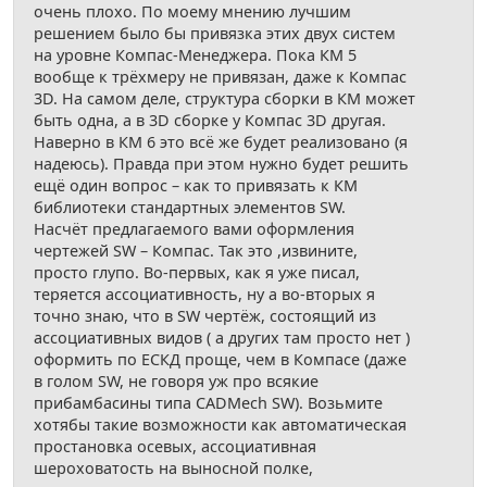
очень плохо. По моему мнению лучшим
решением было бы привязка этих двух систем
на уровне Компас-Менеджера. Пока КМ 5
вообще к трёхмеру не привязан, даже к Компас
3D. На самом деле, структура сборки в КМ может
быть одна, а в 3D сборке у Компас 3D другая.
Наверно в КМ 6 это всё же будет реализовано (я
надеюсь). Правда при этом нужно будет решить
ещё один вопрос – как то привязать к КМ
библиотеки стандартных элементов SW.
Насчёт предлагаемого вами оформления
чертежей SW – Компас. Так это ,извините,
просто глупо. Во-первых, как я уже писал,
теряется ассоциативность, ну а во-вторых я
точно знаю, что в SW чертёж, состоящий из
ассоциативных видов ( а других там просто нет )
оформить по ЕСКД проще, чем в Компасе (даже
в голом SW, не говоря уж про всякие
прибамбасины типа CADMech SW). Возьмите
хотябы такие возможности как автоматическая
простановка осевых, ассоциативная
шероховатость на выносной полке,