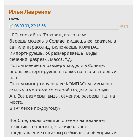
Илья Лавренов
Гость
06.03.03, 22:15:56
#11
LEO, спокойно. Товарищ вот о чем:
берешь модель в Солиде, кидаешь ее, скажем, в
сат или парасолид. Включаешь КОМПАС,
импортируешь, образмериваешь. Виды,
сечения, разрезы, масса, т.д.
Потом меняешь размеры модели в Солиде,
вновь экспортируешь в то же, во что и в первый
раз.
Потом импортируешь ее КОМПАСом, меняешь
ссылку в чертеже со старой модели на новую.
Ап. Все размеры, виды, сечения, разрезы. т.д. на
месте.
В Т-Флексе по-другому?
Вообще, такая реакция оченно напоминает
реакцию теоретика, чьё идеальное
представление о жизни разбивается об упрямый