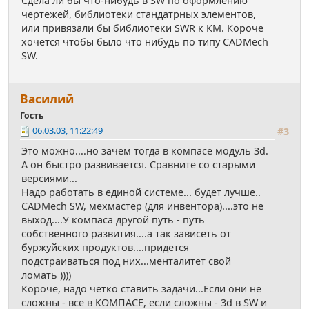
Сдела ли бы что-нибудь в SW по оформлению
чертежей, библиотеки стандатрных элементов,
или привязали бы библиотеки SWR к КМ. Короче
хочется чтобы было что нибудь по типу CADMech
SW.
Василий
Гость
06.03.03, 11:22:49
#3
Это можно....но зачем тогда в компасе модуль 3d.
А он быстро развивается. Сравните со старыми
версиями...
Надо работать в единой системе... будет лучше..
CADMech SW, мехмастер (для инвентора)....это не
выход....У компаса другой путь - путь
собственного развития....а так зависеть от
буржуйских продуктов....придется
подстраиваться под них...менталитет свой
ломать ))))
Короче, надо четко ставить задачи...Если они не
сложны - все в КОМПАСЕ, если сложны - 3d в SW и