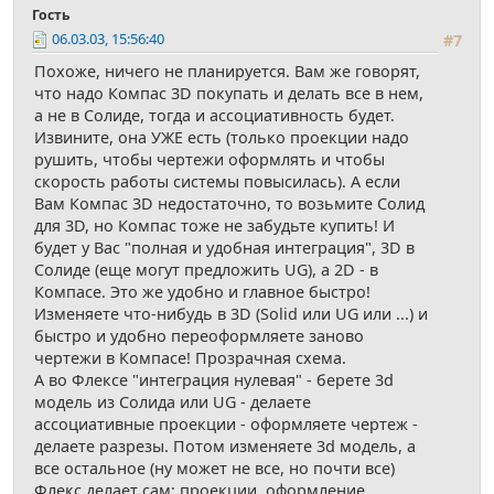
Гость
06.03.03, 15:56:40
#7
Похоже, ничего не планируется. Вам же говорят,
что надо Компас 3D покупать и делать все в нем,
а не в Солиде, тогда и ассоциативность будет.
Извините, она УЖЕ есть (только проекции надо
рушить, чтобы чертежи оформлять и чтобы
скорость работы системы повысилась). А если
Вам Компас 3D недостаточно, то возьмите Солид
для 3D, но Компас тоже не забудьте купить! И
будет у Вас "полная и удобная интеграция", 3D в
Солиде (еще могут предложить UG), а 2D - в
Компасе. Это же удобно и главное быстро!
Изменяете что-нибудь в 3D (Solid или UG или ...) и
быстро и удобно переоформляете заново
чертежи в Компасе! Прозрачная схема.
А во Флексе "интеграция нулевая" - берете 3d
модель из Солида или UG - делаете
ассоциативные проекции - оформляете чертеж -
делаете разрезы. Потом изменяете 3d модель, а
все остальное (ну может не все, но почти все)
Флекс делает сам: проекции, оформление,