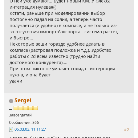
О ней уже думают... Будет новый КМ. У флекса
интеграция нулевая((
Кстати, раньше при моделировании выбор
постоянно падал на солид, а теперь часто
получается (и удобно) в компасе, и не только из-
за отсутствия импорта\экспорта - система растет,
и быстро...
Некоторые вещи гораздо удобнее делать в
компасе (растровая подложка и т.д.). Удобство
работы с 2d всем известно (трудно найти
достойного конкурента)....
При этом никто не умаляет солида - интергация
нужна, и она будет
удачи
Sergei
__
Завсегдатай
Сообщения: 866
06.03.03, 11:11:27
#2