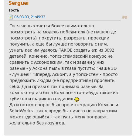
Serguei
Гость
06.03.03, 21:49:33
#9
Оч-ч-чень хочется более внимательно
посмотреть на модель победителя (не нашел где
посмотреть), покрутить, разрезать, проекции
получить, а еще бы лучше поговорить с ним,
узнать как им удалось ТАКОЕ создать аж из 3092
деталей. Конечно, топсистемовский конкурс не
сравнить с Асконовским, так и задачи у них
разные - у Аскона пыль в глаза пустить: "наше 3D
- лучшее!" "Вперед, Аскон", а у топсистем - просто
предложить людям (не предприятиям) проявить
себя. Да и призы я так понимаю разные. За
компьютер и я бы в Компасе что-нибудь такое из
кубиков и шариков соединил
.
Да и потом вопрос был про интеграцию Компас и
SolidWorks - так я вроде бы ничего не наврал или
может где ошибся - так пусть меня поправят,
желательно без лозунгов.