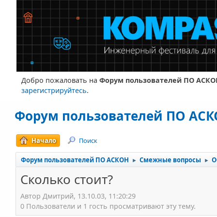
Добро пожаловать на
Форум пользователей ПО АСКО
зарегистрируйтесь
.
Форум пользователей ПО АС
Начало
Поиск
Форум пользователей ПО АСКОН
Смежные вопросы
О
►
►
Сколько стоит?
Автор Дмитрий, 13.10.03, 11:20:29
0 Пользователи и 1 гость просматривают эту тему.