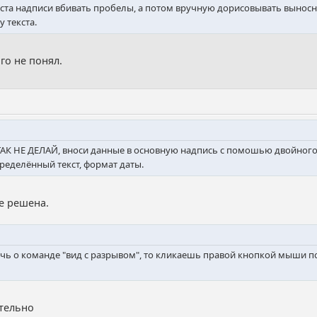
екста надписи вбивать пробелы, а потом вручную дорисовывать выно
 текста.
го не понял.
 ТАК НЕ ДЕЛАЙ, вноси данные в основную надпись с помошью двойного
ределённый текст, формат даты.
е решена.
ечь о команде "вид с разрывом", то кликаешь правой кнопкой мыши по
тельно