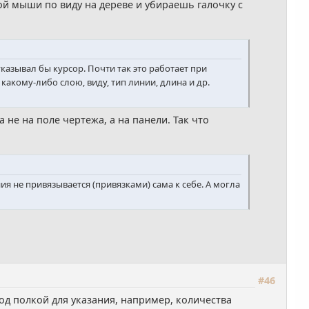
ой мыши по виду на дереве и убираешь галочку с
азывал бы курсор. Почти так это работает при
акому-либо слою, виду, тип линии, длина и др.
 не на поле чертежа, а на панели. Так что
я не привязывается (привязками) сама к себе. А могла
#46
д полкой для указания, например, количества