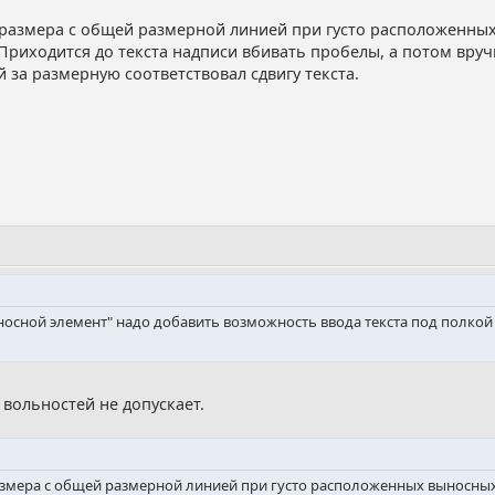
 размера с общей размерной линией при густо расположенны
 Приходится до текста надписи вбивать пробелы, а потом вр
 за размерную соответствовал сдвигу текста.
сной элемент" надо добавить возможность ввода текста под полкой д
 вольностей не допускает.
азмера с общей размерной линией при густо расположенных выносны