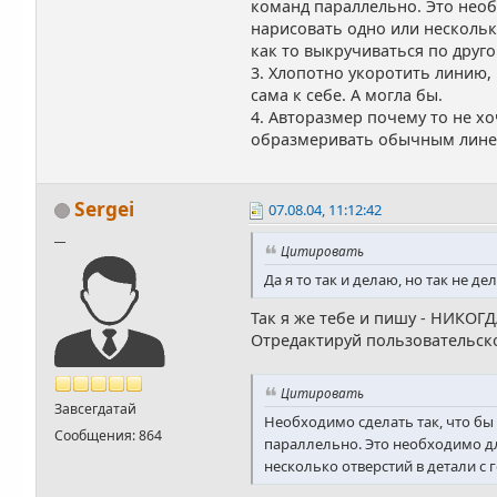
команд параллельно. Это необ
нарисовать одно или несколько
как то выкручиваться по друго
3. Хлопотно укоротить линию, 
сама к себе. А могла бы.
4. Авторазмер почему то не х
образмеривать обычным линейн
Sergei
07.08.04, 11:12:42
__
Цитировать
Да я то так и делаю, но так не д
Так я же тебе и пишу - НИКОГ
Отредактируй пользовательско
Цитировать
Завсегдатай
Необходимо сделать так, что бы
Сообщения: 864
параллельно. Это необходимо дл
несколько отверстий в детали с 