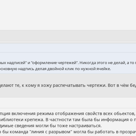
ых надписей" и "оформление чертежей". Никогда этого не делай, а то
сновную надпись делая двойной клик по нужной ячейке.
 делают те, к кому я хожу распечатывать чертежи. Вот в чём бе
пция включения режима отображения свойств всех обьектов, 
иблиотеки крепежа. В частности там была бы информация о п
одимые сведения могли бы тоже настраиваться.
о бы команда "линия с разрывом" могла бы работать в прозрач