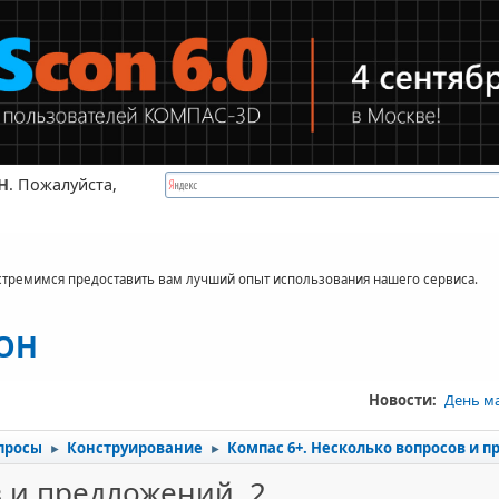
Н
. Пожалуйста,
стремимся предоставить вам лучший опыт использования нашего сервиса.
КОН
Новости:
День м
просы
Конструирование
Компас 6+. Несколько вопросов и п
►
►
в и предложений. 2