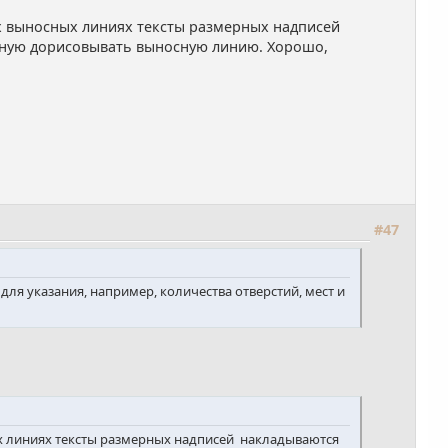
х выносных линиях тексты размерных надписей
учную дорисовывать выносную линию. Хорошо,
#47
ля указания, например, количества отверстий, мест и
х линиях тексты размерных надписей накладываются