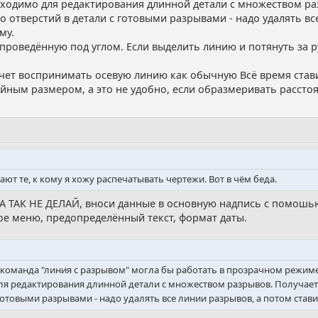
ходимо для редактирования длинной детали с множеством разр
 отверстий в детали с готовыми разрывами - надо удалять вс
му.
проведённую под углом. Если выделить линию и потянуть за р
очет воспринимать осевую линию как обычную Всё время став
ым размером, а это не удобно, если образмеривать расстояни
елают те, к кому я хожу распечатывать чертежи. Вот в чём беда.
ДА ТАК НЕ ДЕЛАЙ, вноси данные в основную надпись с помошь
е меню, предопределённый текст, формат даты.
 команда "линия с разрывом" могла бы работать в прозрачном режиме,
я редактирования длинной детали с множеством разрывов. Получается
готовыми разрывами - надо удалять все линии разрывов, а потом стави