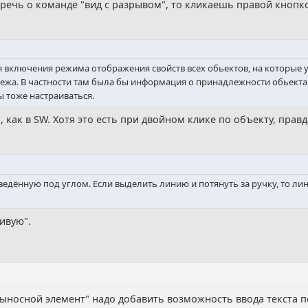
т речь о команде "вид с разрывом", то кликаешь правой кнопк
включения режима отображения свойств всех обьектов, на которые ук
жа. В частности там была бы информация о принадлежности обьекта к
 тоже настраиваться.
как в SW. Хотя это есть при двойном клике по объекту, правда
дённую под углом. Если выделить линию и потянуть за ручку, то лини
ивую".
носной элемент" надо добавить возможность ввода текста по