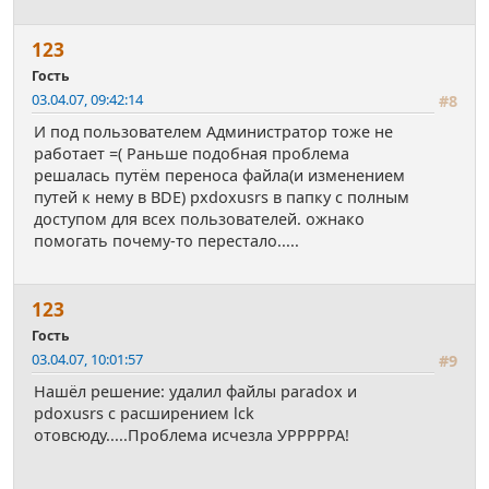
123
Гость
03.04.07, 09:42:14
#8
И под пользователем Администратор тоже не
работает =( Раньше подобная проблема
решалась путём переноса файла(и изменением
путей к нему в BDE) pxdoxusrs в папку с полным
доступом для всех пользователей. ожнако
помогать почему-то перестало.....
123
Гость
03.04.07, 10:01:57
#9
Нашёл решение: удалил файлы paradox и
pdoxusrs c расширением lck
отовсюду.....Проблема исчезла УРРРРРА!