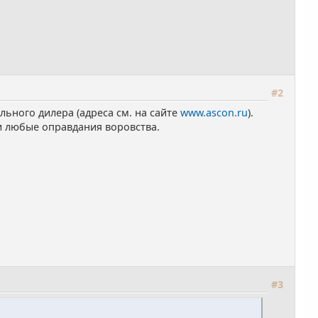
#2
ного дилера (адреса см. на сайте
www.ascon.ru
).
и любые оправдания воровства.
#3