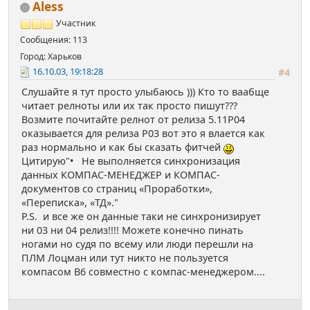
Aless
Участник
Сообщения: 113
Город: Харьков
16.10.03, 19:18:28
#4
Слушайте я тут просто улыбаюсь ))) Кто то ваабще
читает релноты или их так просто пишут???
Возмите почитайте релнот от релиза 5.11Р04
оказывается для релиза Р03 вот это я влается как
раз нормально и как бы сказать фитчей
Цитирую"• Не выполняется синхронизация
данных КОМПАС-МЕНЕДЖЕР и КОМПАС-
документов со страниц «Проработки»,
«Переписка», «ТД»."
P.S. и все же он данные таки не синхронизирует
ни 03 ни 04 релиз!!!! Можете конечно пинать
ногами но судя по всему или люди перешли на
ПЛМ Лоцман или тут никто не пользуется
компасом В6 совместно с компас-менеджером....