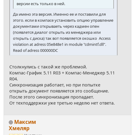
версии есть только в ней.
Да имено эта версия. Именно ее и поставили для
этого. если в компасе установить опцию управление
документами открываеть через кадмен опен
(появлется диалог открыть из менеджера или
открыть с диска) так вот появляется окошко Access
violation at adress 05e848e1 in module "cdmintf.dll".
Read of adress 000000DC
Столкнулись с такой же проблемой.
Компас-График 5.11 R03 + Компас-Менеджер 5.11
R04.
Синхронизация работает, но при попытке
открыть документ появляется это сообщение.
После этого синхронизация пропадает.
От техподдержки уже третью неделю нет ответа.
Максим
Хмеляр