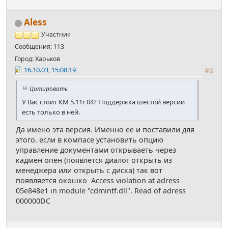
Aless
Участник
Сообщения: 113
Город: Харьков
16.10.03, 15:08:19
#3
Цитировать
У Вас стоит КМ 5.11r 04? Поддержка шестой версии
есть только в ней.
Да имено эта версия. Именно ее и поставили для
этого. если в компасе установить опцию
управление документами открываеть через
кадмен опен (появлется диалог открыть из
менеджера или открыть с диска) так вот
появляется окошко Access violation at adress
05e848e1 in module "cdmintf.dll". Read of adress
000000DC