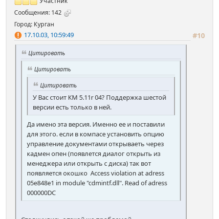
Участник
Сообщения: 142
Город: Курган
17.10.03, 10:59:49
#10
Цитировать
Цитировать
Цитировать
У Вас стоит КМ 5.11r 04? Поддержка шестой
версии есть только в ней.
Да имено эта версия. Именно ее и поставили
для этого. если в компасе установить опцию
управление документами открываеть через
кадмен опен (появлется диалог открыть из
менеджера или открыть с диска) так вот
появляется окошко Access violation at adress
05e848e1 in module "cdmintf.dll". Read of adress
000000DC