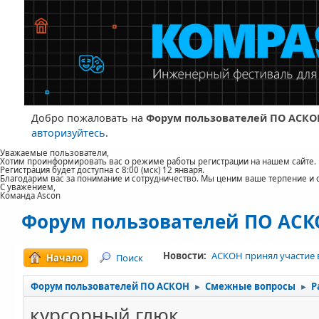
Добро пожаловать на
Форум пользователей ПО АСКО
авторизуйтесь
.
Уважаемые пользователи,
Хотим проинформировать вас о режиме работы регистрации на нашем сайте.
Регистрация будет доступна с 8:00 (мск) 12 января.
Благодарим вас за понимание и сотрудничество. Мы ценим ваше терпение и 
С уважением,
Команда Ascon
Форум пользователей ПО АС
Новости:
АСКОН принял участие 
Начало
Поиск
Форум пользователей ПО АСКОН
Смежные вопросы
Р
►
►
курсорный глюк