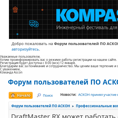
Добро пожаловать на
Форум пользователей ПО АСКО
авторизуйтесь
.
Уважаемые пользователи,
Хотим проинформировать вас о режиме работы регистрации на нашем сайте.
Регистрация будет доступна с 8:00 (мск) 12 января.
Благодарим вас за понимание и сотрудничество. Мы ценим ваше терпение и 
С уважением,
Команда Ascon
Форум пользователей ПО АС
Новости:
АСКОН принял участие 
Начало
Поиск
Форум пользователей ПО АСКОН
Профессиональные во
►
DraftMaster RX может работат