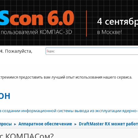
Н
. Пожалуйста,
стремимся предоставить вам лучший опыт использования нашего сервиса.
КОН
в создании информационной системы вывода из эксплуатации ядерно-
просы
Аппаратное обеспечение
DraftMaster RX может рабо
►
►
ь с КОМПАСом?