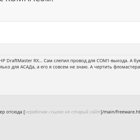
P DraftMaster RX... Сам слепил провод для СОМ1-выхода. А б
ько для АСАДа, а его я совсем не знаю. А чертить фломастера
ер отсюда [
нерабочая ссылка на старый сайт
]/main/freeware.