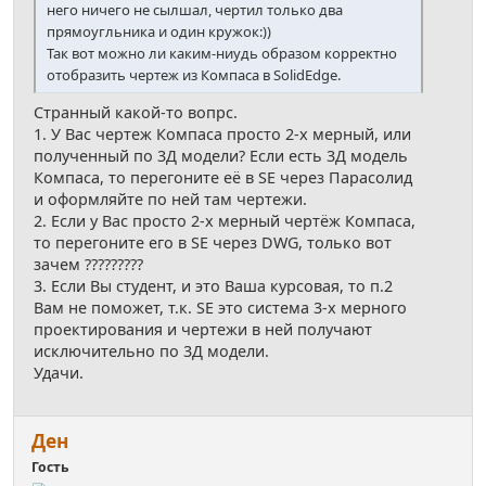
него ничего не сылшал, чертил только два
прямоугльника и один кружок:))
Так вот можно ли каким-ниудь образом корректно
отобразить чертеж из Компаса в SolidEdge.
Странный какой-то вопрс.
1. У Вас чертеж Компаса просто 2-х мерный, или
полученный по 3Д модели? Если есть 3Д модель
Компаса, то перегоните её в SE через Парасолид
и оформляйте по ней там чертежи.
2. Если у Вас просто 2-х мерный чертёж Компаса,
то перегоните его в SE через DWG, только вот
зачем ?????????
3. Если Вы студент, и это Ваша курсовая, то п.2
Вам не поможет, т.к. SE это система 3-х мерного
проектирования и чертежи в ней получают
исключительно по 3Д модели.
Удачи.
Ден
Гость