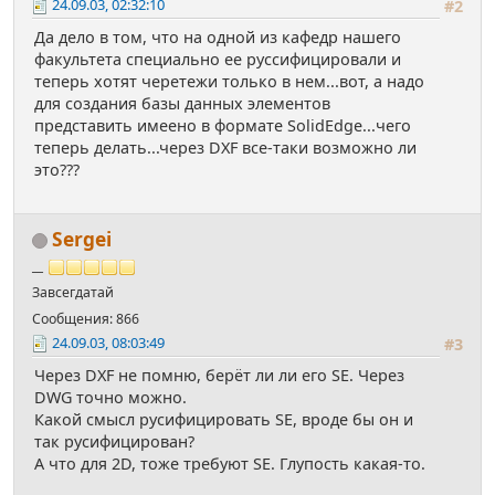
24.09.03, 02:32:10
#2
Да дело в том, что на одной из кафедр нашего
факультета специально ее руссифицировали и
теперь хотят черетежи только в нем...вот, а надо
для создания базы данных элементов
представить имеено в формате SolidEdge...чего
теперь делать...через DXF все-таки возможно ли
это???
Sergei
__
Завсегдатай
Сообщения: 866
24.09.03, 08:03:49
#3
Через DXF не помню, берёт ли ли его SE. Через
DWG точно можно.
Какой смысл русифицировать SE, вроде бы он и
так русифицирован?
А что для 2D, тоже требуют SE. Глупость какая-то.