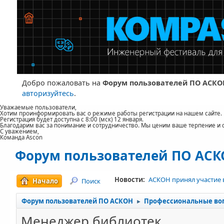
Добро пожаловать на
Форум пользователей ПО АСКО
авторизуйтесь
.
Уважаемые пользователи,
Хотим проинформировать вас о режиме работы регистрации на нашем сайте.
Регистрация будет доступна с 8:00 (мск) 12 января.
Благодарим вас за понимание и сотрудничество. Мы ценим ваше терпение и 
С уважением,
Команда Ascon
Форум пользователей ПО АС
Новости:
АСКОН принял участие 
Начало
Поиск
Форум пользователей ПО АСКОН
Профессиональные во
►
Менеджер библиотек