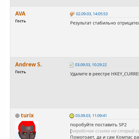
AVA
02.09.03, 14:05:53
Гость
Результат стабильно отрицате
Andrew S.
03.09.03, 10:29:22
Гость
Удалите в реестре HKEY_CURR
turix
03.09.03, 11:09:41
поробуйте поставить SP2
[
нерабочая ссылка на старый 
Помогоает, да и сам Компас р