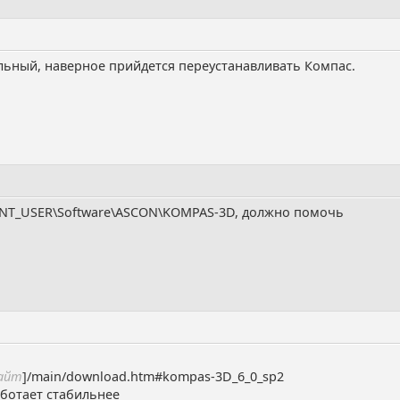
льный, наверное прийдется переустанавливать Компас.
ENT_USER\Software\ASCON\KOMPAS-3D, должно помочь
сайт
]/main/download.htm#kompas-3D_6_0_sp2
аботает стабильнее