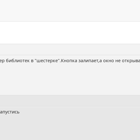
р библиотек в "шестерке".Кнопка залипает,а окно не открыва
запустись