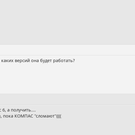
 каких версий она будет работать?
6, а получить....
я, пока КОМПАС "сломают"((((