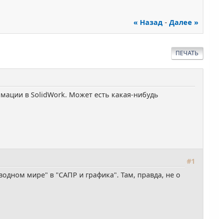
« Назад
-
Далее »
ПЕЧАТЬ
имации в SolidWork. Может есть какая-нибудь
#1
дном мире" в "САПР и графика". Там, правда, не о