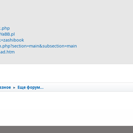
x.php
/YaBB.pl
ok=zashibook
ain.php?section=main&subsection=main
oad.htm
азное
Еще форум...
►