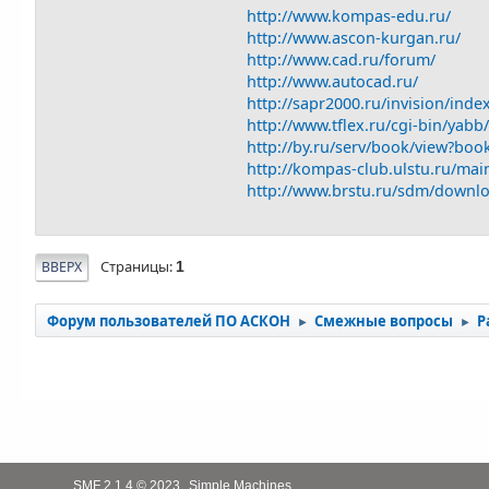
http://www.kompas-edu.ru/
http://www.ascon-kurgan.ru/
http://www.cad.ru/forum/
http://www.autocad.ru/
http://sapr2000.ru/invision/inde
http://www.tflex.ru/cgi-bin/yabb
http://by.ru/serv/book/view?bo
http://kompas-club.ulstu.ru/m
http://www.brstu.ru/sdm/downl
Страницы
ВВЕРХ
1
Форум пользователей ПО АСКОН
Смежные вопросы
Р
►
►
,
SMF 2.1.4 © 2023
Simple Machines