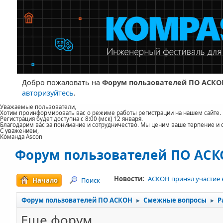
Добро пожаловать на
Форум пользователей ПО АСКО
авторизуйтесь
.
Уважаемые пользователи,
Хотим проинформировать вас о режиме работы регистрации на нашем сайте.
Регистрация будет доступна с 8:00 (мск) 12 января.
Благодарим вас за понимание и сотрудничество. Мы ценим ваше терпение и 
С уважением,
Команда Ascon
Форум пользователей ПО АС
Новости:
АСКОН принял участие 
Начало
Поиск
Форум пользователей ПО АСКОН
Смежные вопросы
Р
►
►
Еще форум...