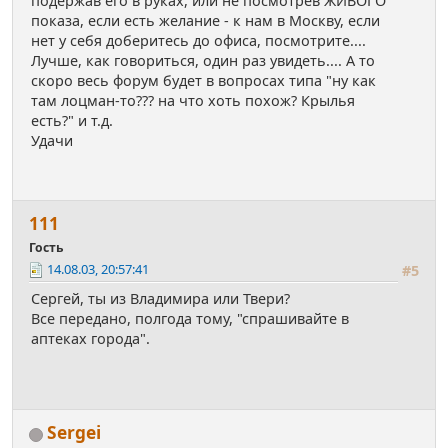
подержав его в руках, или не посмотрев ЖИВОГО
показа, если есть желание - к нам в Москву, если
нет у себя доберитесь до офиса, посмотрите....
Лучше, как говориться, один раз увидеть.... А то
скоро весь форум будет в вопросах типа "ну как
там лоцман-то??? на что хоть похож? Крылья
есть?" и т.д.
Удачи
111
Гость
14.08.03, 20:57:41
#5
Сергей, ты из Владимира или Твери?
Все передано, полгода тому, "спрашивайте в
аптеках города".
Sergei