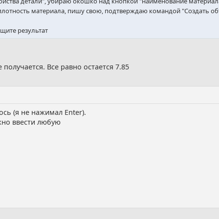
ства детали", убираю окошко над кнопкой "наименование материала" 
лотность материала, пишу свою, подтверждаю командой "Создать объ
бщите результат
 получается. Все равно остается 7.85
сь (я не нажимал Enter).
жно ввести любую