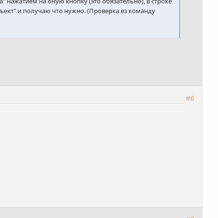
нажатием на оную кнопку (это обязательно), в строке
ект" и получаю что нужно. (Проверка ез команду
#6