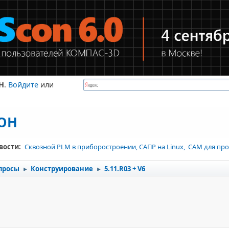
Н
.
Войдите
или
КОН
вости:
Сквозной PLM в приборостроении, САПР на Linux, CAM для про
просы
Конструирование
5.11.R03 + V6
►
►