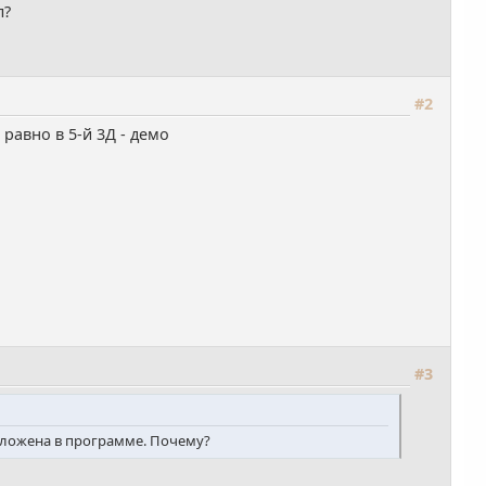
л?
#2
равно в 5-й 3Д - демо
#3
 заложена в программе. Почему?