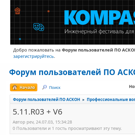
Добро пожаловать на
Форум пользователей ПО АСКО
зарегистрируйтесь
.
Форум пользователей ПО АС
Но
Начало
Поиск
Форум пользователей ПО АСКОН
Профессиональные во
►
5.11.R03 + V6
Автор pev, 24.07.03, 15:34:28
0 Пользователи и 1 гость просматривают эту тему.