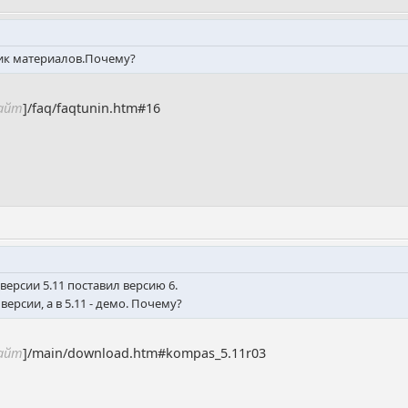
ник материалов.Почему?
сайт
]/faq/faqtunin.htm#16
версии 5.11 поставил версию 6.
версии, а в 5.11 - демо. Почему?
сайт
]/main/download.htm#kompas_5.11r03