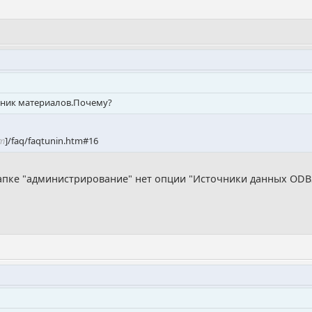
очник материалов.Почему?
йт
]/faq/faqtunin.htm#16
папке "администрирование" нет опции "Источники данных ODB