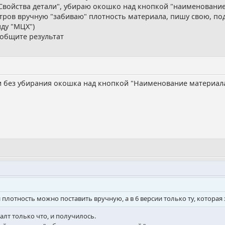
войства детали", убираю окошко над кнопкой "наименование 
етров вручную "забиваю" плотность материала, пишу свою, п
нду "МЦХ")
ообщите результат
и без убирания окошка над кнопкой "Наименование материала"
ли плотность можно поставить вручную, а в 6 версии только ту, котора
валт только что, и получилось.