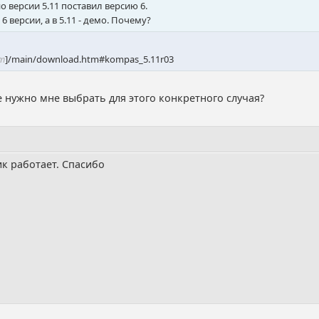
о версии 5.11 поставил версию 6.
6 версии, а в 5.11 - демо. Почему?
йт
]/main/download.htm#kompas_5.11r03
 нужно мне выбрать для этого конкретного случая?
ик работает. Спасибо