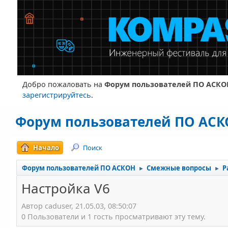
Добро пожаловать на
Форум пользователей ПО АСКО
зарегистрируйтесь
.
Форум пользователей ПО АС
Начало
Поиск
Форум пользователей ПО АСКОН
Смежные вопросы
Р
►
►
Настройка V6
Автор caduser, 21.05.03, 08:50:07
0 Пользователи и 1 гость просматривают эту тему.