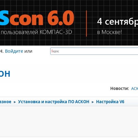
Н
.
Войдите
или
КОН
Новости:
АСК
азное
Установка и настройка ПО АСКОН
Настройка V6
►
►