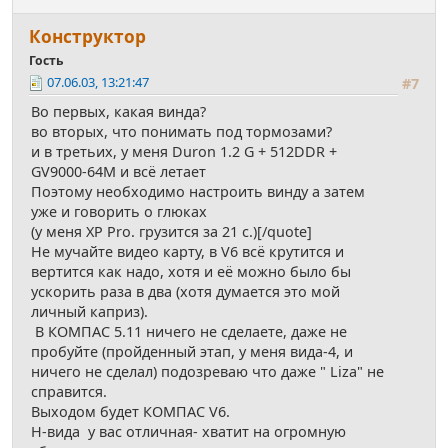
Конструктор
Гость
07.06.03, 13:21:47
#7
Во первых, какая винда?
во вторых, что понимать под тормозами?
и в третьих, у меня Duron 1.2 G + 512DDR +
GV9000-64M и всё летает
Поэтому необходимо настроить винду а затем
уже и говорить о глюках
(у меня XP Pro. грузится за 21 с.)[/quote]
Не мучайте видео карту, в V6 всё крутится и
вертится как надо, хотя и её можно было бы
ускорить раза в два (хотя думается это мой
личный каприз).
В КОМПАС 5.11 ничего не сделаете, даже не
пробуйте (пройденный этап, у меня вида-4, и
ничего не сделал) подозреваю что даже " Liza" не
справится.
Выходом будет КОМПАС V6.
Н-вида у вас отличная- хватит на огромную