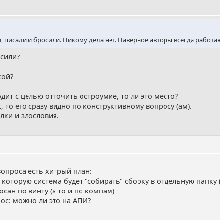
ли, писали и бросили. Никому дела нет. Наверное авторы всегда работа
осили?
кой?
одит с целью отточить остроумие, то ли это место?
, то его сразу видно по конструктивному вопросу (ам).
лки и злословия.
опроса есть хитрый план:
которую система будет "собирать" сборку в отдельную папку (
осан по винту (а то и по компам)
прос: можно ли это на АПИ?