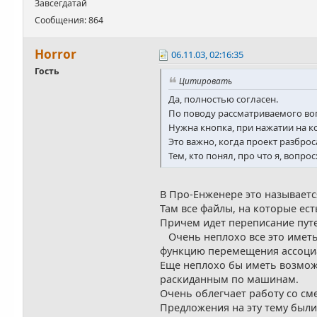
Завсегдатай
Сообщения: 864
Horror
06.11.03, 02:16:35
Гость
Цитировать
Да, полностью согласен.
По поводу рассматриваемого воп
Нужна кнопка, при нажатии на ко
Это важно, когда проект разброса
Тем, кто понял, про что я, вопро
В Про-Енженере это называетс
Там все файлы, на которые ест
Причем идет переписание путе
Очень неплохо все это иметь 
функцию перемещения ассоциа
Еще неплохо бы иметь возможно
раскиданным по машинам.
Очень облегчает работу со с
Предложения на эту тему были