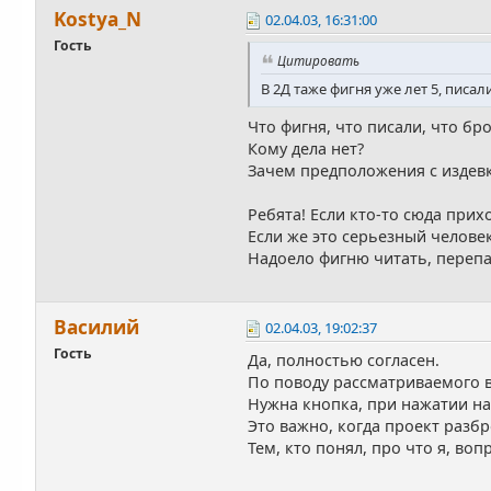
Kostya_N
02.04.03, 16:31:00
Гость
Цитировать
В 2Д таже фигня уже лет 5, писа
Что фигня, что писали, что бр
Кому дела нет?
Зачем предположения с издев
Ребята! Если кто-то сюда прих
Если же это серьезный человек
Надоело фигню читать, перепа
Василий
02.04.03, 19:02:37
Гость
Да, полностью согласен.
По поводу рассматриваемого в
Нужна кнопка, при нажатии на 
Это важно, когда проект разбр
Тем, кто понял, про что я, во