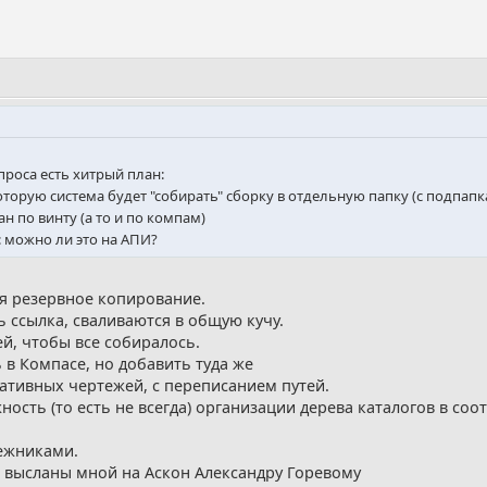
роса есть хитрый план:
торую система будет "собирать" сборку в отдельную папку (с подпапк
н по винту (а то и по компам)
с: можно ли это на АПИ?
я резервное копирование.
ь ссылка, сваливаются в общую кучу.
й, чтобы все собиралось.
в Компасе, но добавить туда же
тивных чертежей, с переписанием путей.
сть (то есть не всегда) организации дерева каталогов в соотв
межниками.
 высланы мной на Аскон Александру Горевому