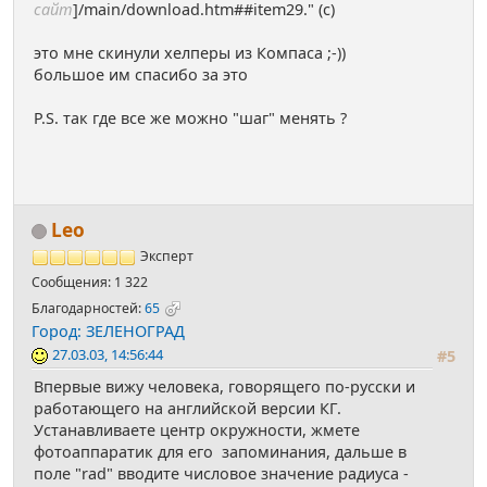
сайт
]/main/download.htm##item29." (c)
это мне скинули хелперы из Компаса ;-))
большое им спасибо за это
P.S. так где все же можно "шаг" менять ?
Leo
Эксперт
Сообщения: 1 322
Благодарностей:
65
Город: ЗЕЛЕНОГРАД
27.03.03, 14:56:44
#5
Впервые вижу человека, говорящего по-русски и
работающего на английской версии КГ.
Устанавливаете центр окружности, жмете
фотоаппаратик для его запоминания, дальше в
поле "rad" вводите числовое значение радиуса -