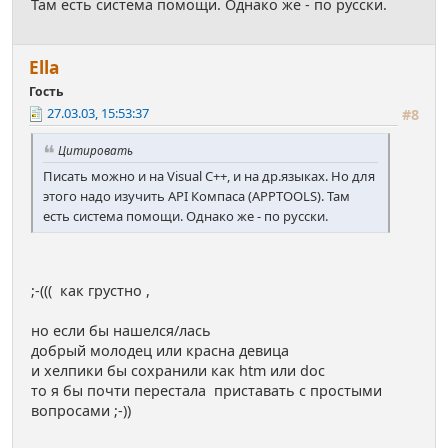
Там есть система помощи. Однако же - по русски.
Ella
Гость
27.03.03, 15:53:37
#8
Цитировать
Писать можно и на Visual C++, и на др.языках. Но для
этого надо изучить API Компаса (APPTOOLS). Там
есть система помощи. Однако же - по русски.
;-((( как грустно ,
но если бы нашелся/лась
добрый молодец или красна девица
и хелпики бы сохранили как htm или doc
то я бы почти перестала приставать с простыми
вопросами ;-))