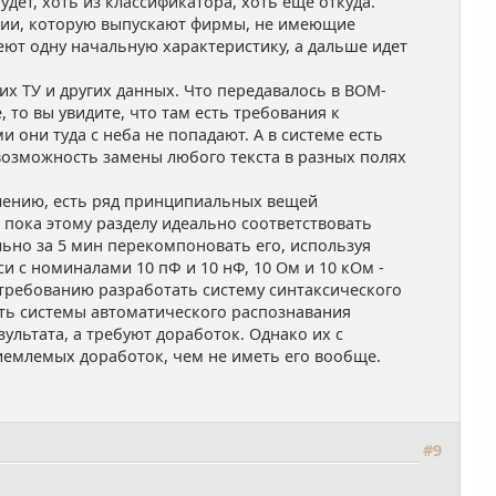
дет, хоть из классификатора, хоть еще откуда.
тации, которую выпускают фирмы, не имеющие
еют одну начальную характеристику, а дальше идет
их ТУ и других данных. Что передавалось в BOM-
, то вы увидите, что там есть требования к
 они туда с неба не попадают. А в системе есть
 возможность замены любого текста в разных полях
алению, есть ряд принципиальных вещей
пока этому разделу идеально соответствовать
льно за 5 мин перекомпоновать его, используя
и с номиналами 10 пФ и 10 нФ, 10 Ом и 10 кОм -
требованию разработать систему синтаксического
 есть системы автоматического распознавания
ультата, а требуют доработок. Однако их с
иемлемых доработок, чем не иметь его вообще.
#9