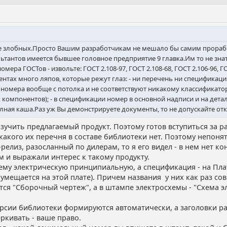
лее злобных.Просто Вашим разработчикам не мешало бы самим прораб
ультантов имеется бывшее головное предприятие 9 главка.Им то не зн
ера ГОСТов - извольте: ГОСТ 2.108-97, ГОСТ 2.108-68, ГОСТ 2.106-96, ГОС
нтах много ляпов, которые режут глаз: - ни перечень ни спецификация
омера вообще с потолка и не соответствуют никакому классификатору;
компонентов); - в спецификации номер в основной надписи и на дета
олная каша.Раз уж Вы демонстрируете документы, то не допускайте от
учить предлагаемый продукт. Поэтому готов вступиться за р
какого их перечня в составе библиотеки нет. Поэтому непонят
-релиз, разосланный по дилерам, то я его видел - в нем нет к
 и выражали интерес к такому продукту.
хему электрическую принципиальную, а спецификация - на Пла
умещается на этой плате). Причем названия у них как раз со
ся "Сборочный чертеж", а в штампе электросхемы - "Схема э
версии библиотеки формируются автоматически, а заголовки 
ркивать - ваше право.