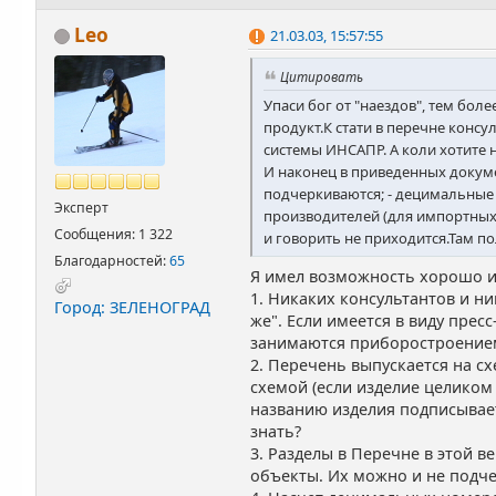
Leo
21.03.03, 15:57:55
Цитировать
Упаси бог от "наездов", тем бо
продукт.К стати в перечне конс
системы ИНСАПР. А коли хотите ном
И наконец в приведенных докуме
подчеркиваются; - децимальные н
Эксперт
производителей (для импортных 
Сообщения: 1 322
и говорить не приходится.Там п
Благодарностей:
65
Я имел возможность хорошо из
1. Никаких консультантов и ни
Город: ЗЕЛЕНОГРАД
же". Если имеется в виду пресс
занимаются приборостроением
2. Перечень выпускается на с
схемой (если изделие целиком 
названию изделия подписывает
знать?
3. Разделы в Перечне в этой 
объекты. Их можно и не подче