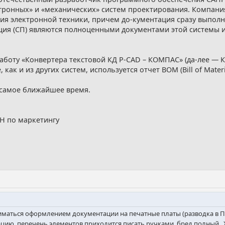
-тронных» и «механических» систем проектирования. Компан
лия электронной техники, причем до-кументация сразу выпо
ция (СП) являются полноценными документами этой системы и
боту «Конвертера текстовой КД P-CAD – КОМПАС» (да-лее — К
как и из других систем, используется отчет BOM (Bill of Materia
 самое ближайшее время.
Н по маркетингу
ниматься оформлением документации на печатные платы (разводка в
кацию, перечень элементов приходится писать ручками, бред полный. 