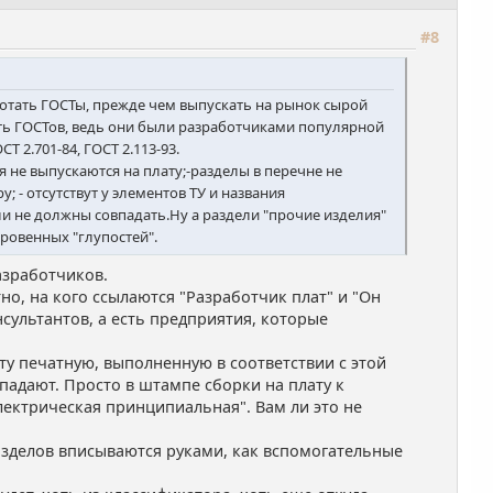
#8
отать ГОСТы, прежде чем выпускать на рынок сырой
ать ГОСТов, ведь они были разработчиками популярной
Т 2.701-84, ГОСТ 2.113-93.
 не выпускаются на плату;-разделы в перечне не
 - отсутствут у элементов ТУ и названия
ли не должны совпадать.Ну а раздели "прочие изделия"
кровенных "глупостей".
азработчиков.
но, на кого ссылаются "Разработчик плат" и "Он
онсультантов, а есть предприятия, которые
ту печатную, выполненную в соответствии с этой
впадают. Просто в штампе сборки на плату к
лектрическая принципиальная". Вам ли это не
разделов вписываются руками, как вспомогательные