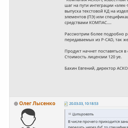
шаг на пути интеграции «элек
выпуска текстовой КД на изде
элементов (ПЭ) или специфика
средствами КОМПАС....
Рассмотрим более подробно ра
передаваемых из P-CAD, так же, 
Продукт начнет поставяться в
Стоимость лицензии 120 уе.
Бахин Евгений, директор АСКО
Олег Лысенко
20.03.03, 10:18:53
Цитировать
В числе прочего приходится за
передать через dxf, то специфи