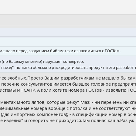
 мешало перед созданием библиотеки ознакомиться с ГОСТом.
е (по Вашему мнению) нарушает конвертер.
 "наезд", попытка облыжно дискредитировать продукт и его разработч
более злобных.Просто Вашим разработчикам не мешало бы са
в перечне консультантов имеется бывшее головное предприяти
темы ИНСАПР. А коли хотите номера ГОСТов - извольте: ГОСТ 2.
ментах много ляпов, которые режут глаз: - ни перечень ни сп
 децимальные номера вообще с потолка и не соответствуют ник
 (для импортных компонентов); - в спецификации номер в осн
ие изделия" и говорить не приходится.Там полная каша.Раз уж