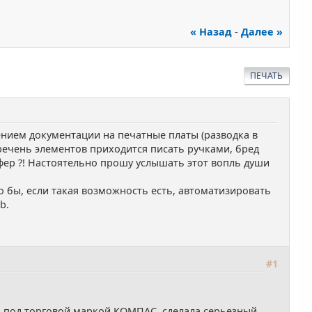
« Назад
-
Далее »
ПЕЧАТЬ
нием документации на печатные платы (разводка в
речень элементов приходится писать ручками, бред
уфер ?! Настоятельно прошу услышать этот вопль души
 бы, если такая возможность есть, автоматизировать
b.
#1
 под торговой маркой КОМПАС, сделала серьезный