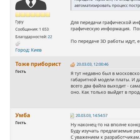
автоматизировать процесс постр
Гуру
Для передачи графической инф
графическую информация. Поп
Сообщения: 1 653
Благодарностей:
22
По передаче 3D работы идут, е
Город: Киев
Тоже приборист
20.03.03, 12:00:46
Гость
Я тут недавно был в московск
габаритной модели платы. И да
всего два файла выходит - сам
оно. Как только выйдет в прод
Умба
20.03.03, 14:54:57
Гость
Ну наконец-то на вполне конк
Буду изучать предлагаемые ре
С уважением к разработчикам