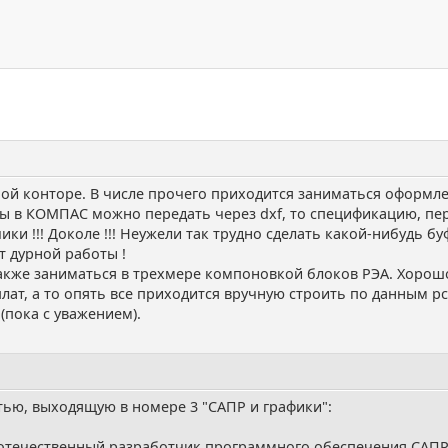
ой конторе. В числе прочего приходится заниматься оформле
ы в КОМПАС можно передать через dxf, то спецификацию, пе
ки !!! Доколе !!! Неужели так трудно сделать какой-нибудь б
т дурной работы !
акже заниматься в трехмере компоновкой блоков РЭА. Хорошо
лат, а то опять все приходится вручную строить по данным pc
(пока с уважением).
тью, выходящую в номере 3 "САПР и графики":
отечественный разработчик программного обеспечения САПР