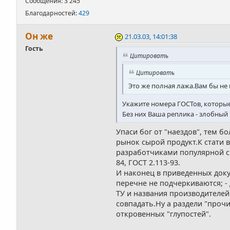
Сообщения: 3 245
Благодарностей:
429
Он же
21.03.03, 14:01:38
Гость
Цитировать
Цитировать
Это же полная лажа.Вам бы не
Укажите номера ГОСТов, которы
Без них Ваша реплика - злобный
Упаси бог от "наездов", тем 
рынок сырой продукт.К стати 
разработчиками популярной сис
84, ГОСТ 2.113-93.
И наконец в приведенных доку
перечне не подчеркиваются; -
ТУ и названия производителей
совпадать.Ну а раздели "проч
откровенных "глупостей".