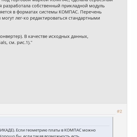
ия разработала собственный прикладной модуль
лняется в форматах системы КОМПАС. Перечень
 могут лег-ко редактироваться стандартными
онвертер). В качестве исходных данных,
ls, см. рис.1)."
#2
 ПИКАДЕ). Если геометрию платы в КОМПАС можно
Хорошо бы, если такая возможность есть,