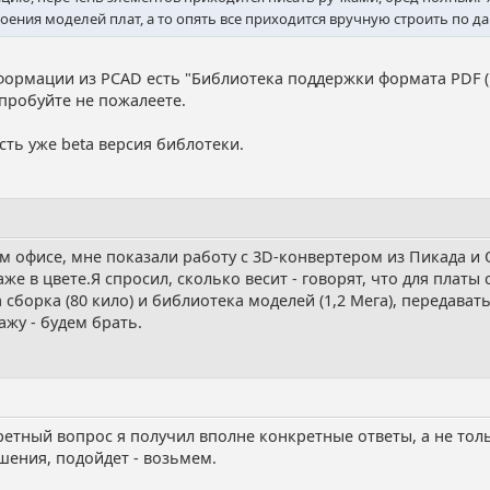
оения моделей плат, а то опять все приходится вручную строить по д
ормации из PCAD есть "Библиотека поддержки формата PDF (P
робуйте не пожалеете.
сть уже beta версия библотеки.
ом офисе, мне показали работу с 3D-конвертером из Пикада и 
же в цвете.Я спросил, сколько весит - говорят, что для плат
а сборка (80 кило) и библиотека моделей (1,2 Мега), передава
ажу - будем брать.
ретный вопрос я получил вполне конкретные ответы, а не толь
шения, подойдет - возьмем.
.