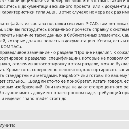
в - какой децимальный номер вы впишете в штамп, такой и бу
 относитесь к документации эскизного проекта, или к докумен
арактеристики типа АБВГ. В этих случаях номера как раз им
зяты файлы из состава поставки системы P-CAD, там нет никак
ы. Если вы потрудитесь когда-либо прочесть справку к системе
печить наличие таких данных в библиотечных элементах. Сами
ей, которые должны попасть в документацию. Кстати, есть и
ы КОМПАСа.
справедливое замечание - о разделе "Прочие изделия". К сож
ортировок в разделах спецификации), которые не позволяют 
днако, отключив автосортировку в этом разделе, можно буква
n. Кроме того, совершенно непонятно, как сортировать запис
ать стандартными методами. Разработчики готовы по вашему 
дет столько......Вряд ли кто-то ее приобретет. Кстати говоря,
тровых изображений. Они никогда не дают стопроцентного рез
бо лучше иметь документ в электронном виде, требующий пр
 и изделия "hand made" стоят до
олучите: