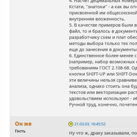
4. Насчет децимальных номеро
Кстати, "знатоки" - а как вы
присвоенной им общесоюзной х
внутренняя вложенность.
5. В качестве примеров были в
файл, то и бралось в документ
разработчику схем и плат обес
методы выбора только тех пол
еще до занесения в документ
6. Единственное более-менее 
(например, набор возможных с
требованиям ГОСТ 2.108-68. О
кнопки SHIFT-UP или SHIFT-Dow
эти величины нельзя сравнив
анализа, однако стоить она бу
текстов или векторизации рас
удовольствием используют - и
Ручной труд, конечно, почетен
Он же
21.03.03, 16:45:52
Гость
Ну что ж, драку заказывали, п