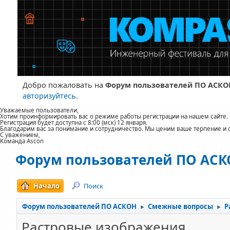
Добро пожаловать на
Форум пользователей ПО АСКО
авторизуйтесь
.
Уважаемые пользователи,
Хотим проинформировать вас о режиме работы регистрации на нашем сайте.
Регистрация будет доступна с 8:00 (мск) 12 января.
Благодарим вас за понимание и сотрудничество. Мы ценим ваше терпение и 
С уважением,
Команда Ascon
Форум пользователей ПО АС
Начало
Поиск
Форум пользователей ПО АСКОН
Смежные вопросы
Р
►
►
Растровые изображения