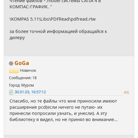
чтение файлов *.model системы CATIA 4 в
КОМПАС-ГРАФИК. "
\KOMPAS 5.11\Libs\PDFRead\pdfread.rtw
за более точной информацией обращайся к
дилеру
GoGa
Новичок
Сообщения: 18
Город: Муром
30.01.03, 16:57:12
#6
Спасибо, но те файлы что мне приносили имеют
расширение pcd(если ничего не путаю- их
принесли попросили узнать, и унесли). А эту
библиотеку я видел, но не принял во внимание...