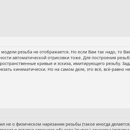
модели резьба не отображается. Но если Вам так надо, то Ва
жности автоматической отрисовки тоже. Для построения резь
остранственные кривые и эскиза, имитирующего резьбу. Зад
езать кинематически. Но на самом деле, это всё, всё-равно н
сил не о физическом нарезании резьбы (такое иногда делаетс
просил о вставке сложного объекта "вырез \ зенковка \встав