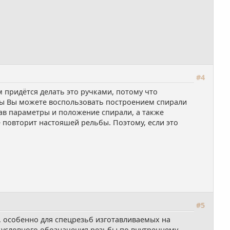
#4
м придётся делать это ручками, потому что
бы Вы можете воспользовать построением спирали
ав параметры и положение спирали, а также
е повторит настояшей рельбы. Поэтому, если это
#5
я, особенно для спецрезьб изготавливаемых на
ка условного обозначения резьбы по внутреннему