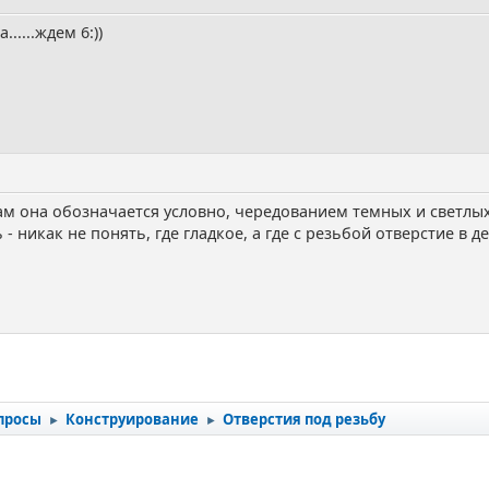
.....ждем 6:))
там она обозначается условно, чередованием темных и светлых
 никак не понять, где гладкое, а где с резьбой отверстие в де
просы
Конструирование
Отверстия под резьбу
►
►