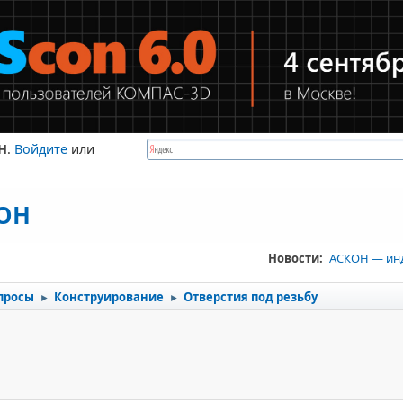
Н
.
Войдите
или
КОН
Новости:
АСКОН — ин
просы
Конструирование
Отверстия под резьбу
►
►