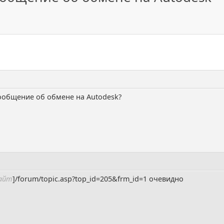
сообщение об обмене на Autodesk?
сайт
]/forum/topic.asp?top_id=205&frm_id=1 очевидно