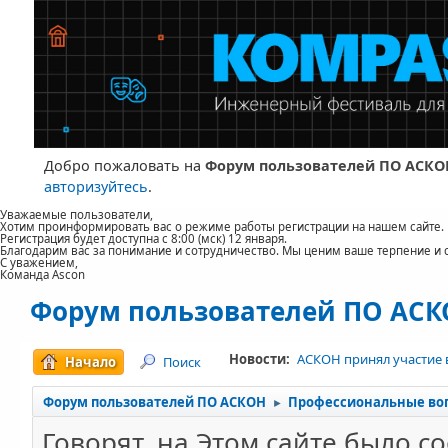
Добро пожаловать на
Форум пользователей ПО АСКО
авторизуйтесь
.
Уважаемые пользователи,
Хотим проинформировать вас о режиме работы регистрации на нашем сайте.
Регистрация будет доступна с 8:00 (мск) 12 января.
Благодарим вас за понимание и сотрудничество. Мы ценим ваше терпение и 
С уважением,
Команда Ascon
Форум пользователей ПО АС
Новости:
АСКОН принял участие 
Начало
Поиск
Форум пользователей ПО АСКОН
Профессиональные во
►
Говорят, на Этом сайте было 