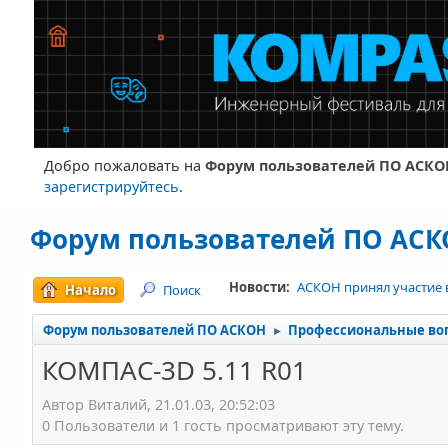
Добро пожаловать на
Форум пользователей ПО АСКО
зарегистрируйтесь
.
Форум пользователей ПО АС
Новости:
АСКОН принял участие 
Начало
Поиск
Форум пользователей ПО АСКОН
Профессиональные во
►
КОМПАС-3D 5.11 R01
Автор Виталий, 21.01.03, 20:52:03
0 Пользователи и 1 гость просматривают эту тему.