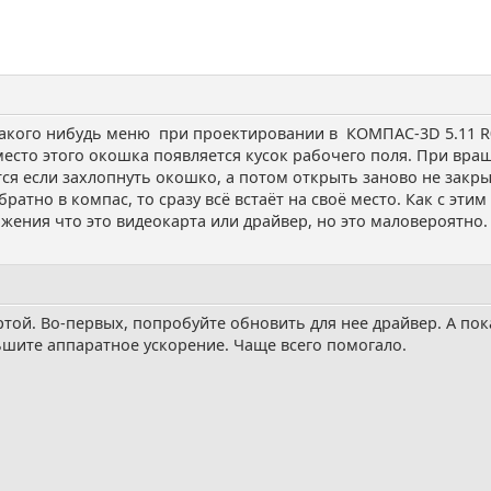
акого нибудь меню при проектировании в КОМПАС-3D 5.11 R
в место этого окошка появляется кусок рабочего поля. При в
тся если захлопнуть окошко, а потом открыть заново не закр
братно в компас, то сразу всё встаёт на своё место. Как с эт
ожения что это видеокарта или драйвер, но это маловероятно.
той. Во-первых, попробуйте обновить для нее драйвер. А пок
шите аппаратное ускорение. Чаще всего помогало.