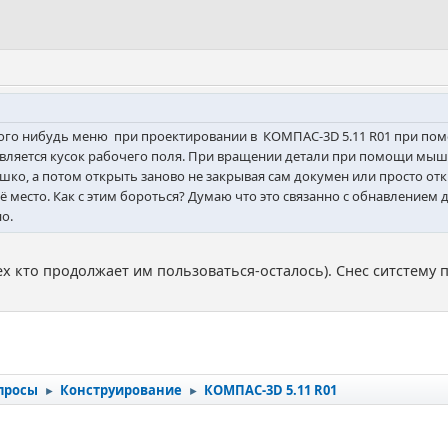
ого нибудь меню при проектировании в КОМПАС-3D 5.11 R01 при помо
является кусок рабочего поля. При вращении детали при помощи мыш
ошко, а потом открыть заново не закрывая сам докумен или просто отк
своё место. Как с этим бороться? Думаю что это связанно с обнавление
о.
тех кто продолжает им пользоваться-осталось). Снес ситстему п
просы
Конструирование
КОМПАС-3D 5.11 R01
►
►