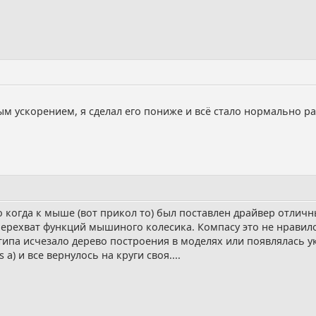
ым ускорением, я сделал его пониже и всё стало нормально ра
 когда к мыше (вот прикол то) был поставлен драйвер отлич
перехват функций мышиного колесика. Компасу это не нравило
типа исчезало дерево построения в моделях или появлялась ук
) и все вернулось на круги своя....