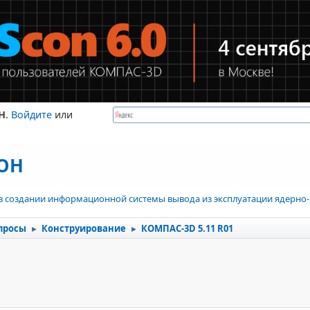
Н
.
Войдите
или
КОН
в создании информационной системы вывода из эксплуатации ядерно-
просы
Конструирование
КОМПАС-3D 5.11 R01
►
►