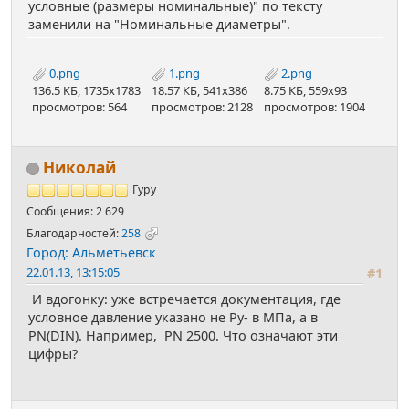
условные (размеры номинальные)" по тексту
заменили на "Номинальные диаметры".
0.png
1.png
2.png
136.5 КБ, 1735x1783
18.57 КБ, 541x386
8.75 КБ, 559x93
просмотров: 564
просмотров: 2128
просмотров: 1904
Николай
Гуру
Сообщения: 2 629
Благодарностей:
258
Город: Альметьевск
22.01.13, 13:15:05
#1
И вдогонку: уже встречается документация, где
условное давление указано не Ру- в МПа, а в
PN(DIN). Например, PN 2500. Что означают эти
цифры?