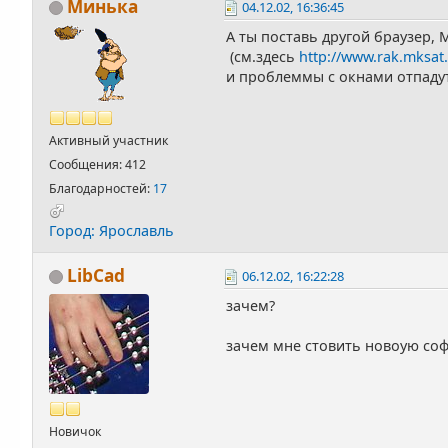
Минька
04.12.02, 16:36:45
А ты поставь другой браузер, 
(см.здесь
http://www.rak.mksat
и проблеммы с окнами отпадут
Активный участник
Сообщения: 412
Благодарностей:
17
Город: Ярославль
LibCad
06.12.02, 16:22:28
зачем?
зачем мне стовить новоую со
Новичок