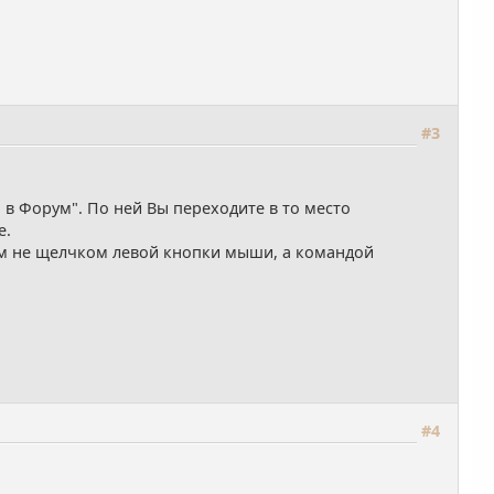
#3
 в Форум". По ней Вы переходите в то место
е.
лем не щелчком левой кнопки мыши, а командой
#4