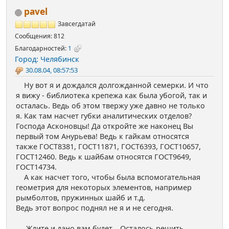
pavel
Завсегдатай
Сообщения: 812
Благодарностей:
1
Город: Челябинск
30.08.04, 08:57:53
Ну вот я и дождался долгожданной семерки. И что
я вижу - библиотека крепежа как была убогой, так и
осталась. Ведь об этом твержу уже давно не только
я. Как там насчет губки аналитических отделов?
Господа Асконовцы! Да откройте же наконец Вы
первый том Анурьева! Ведь к гайкам относятся
также ГОСТ8381, ГОСТ11871, ГОСТ6393, ГОСТ10657,
ГОСТ12460. Ведь к шайбам относятся ГОСТ9649,
ГОСТ14734.
А как насчет того, чтобы была вспомогательная
геометрия для некоторых элементов, например
рымболтов, пружинных шайб и т.д.
Ведь этот вопрос поднял не я и не сегодня.
Ждите и дано вам будет... Осталось решить