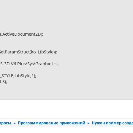
ActiveDocument2D);
tParamStruct(ko_LibStyle));
3D V6 Plus\Sys\Graphic.lcs’;
YLE,LibStyle,1);
LS);
просы
Программирование приложений
Нужен пример созд
►
►