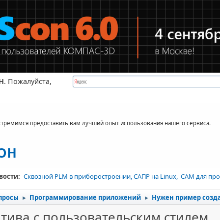
Н
. Пожалуйста,
стремимся предоставить вам лучший опыт использования нашего сервиса.
КОН
вости:
Сквозной PLM в приборостроении, САПР на Linux, CAM для про
просы
Программирование приложений
Нужен пример созд
►
►
тива с пользовательским стилем