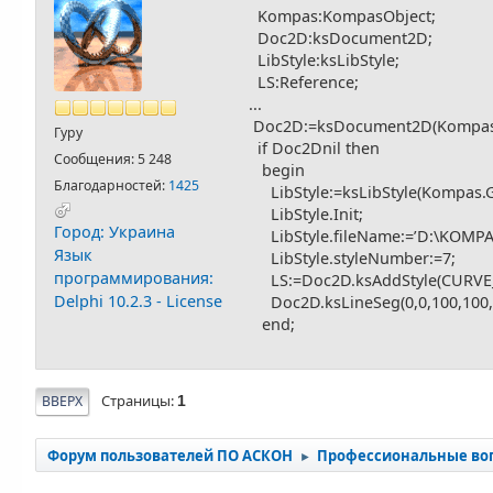
Kompas:KompasObject;
Doc2D:ksDocument2D;
LibStyle:ksLibStyle;
LS:Reference;
...
Doc2D:=ksDocument2D(Kompas.
Гуру
if Doc2Dnil then
Сообщения: 5 248
begin
Благодарностей:
1425
LibStyle:=ksLibStyle(Kompas.Ge
LibStyle.Init;
Город: Украина
LibStyle.fileName:=’D:\KOMPAS-
Язык
LibStyle.styleNumber:=7;
программирования:
LS:=Doc2D.ksAddStyle(CURVE_ST
Delphi 10.2.3 - License
Doc2D.ksLineSeg(0,0,100,100,
end;
Страницы
ВВЕРХ
1
Форум пользователей ПО АСКОН
Профессиональные во
►