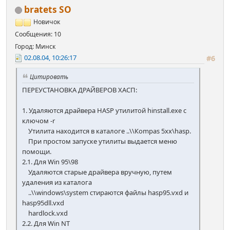
bratets SO
Новичок
Сообщения: 10
Город: Минск
02.08.04, 10:26:17
#6
Цитировать
ПЕРЕУСТАНОВКА ДРАЙВЕРОВ ХАСП:
1. Удаляются драйвера HASP утилитой hinstall.exe с
ключом -r
Утилита находится в каталоге ..\\Кompas 5хх\hasp.
При простом запуске утилиты выдается меню
помощи.
2.1. Для Win 95\98
Удаляются старые драйвера вручную, путем
удаления из каталога
..\\windows\system стираются файлы hasp95.vxd и
hasp95dll.vxd
hardlock.vxd
2.2. Для Win NT