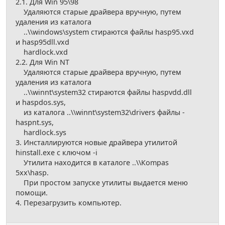
2.1. Для Win 95\98
Удаляются старые драйвера вручную, путем
удаления из каталога
..\\windows\system стираются файлы hasp95.vxd
и hasp95dll.vxd
hardlock.vxd
2.2. Для Win NT
Удаляются старые драйвера вручную, путем
удаления из каталога
..\\winnt\system32 стираются файлы haspvdd.dll
и haspdos.sys,
из каталога ..\\winnt\system32\drivers файлы -
haspnt.sys,
hardlock.sys
3. Инсталлируются новые драйвера утилитой
hinstall.exe с ключом -i
Утилита находится в каталоге ..\\Кompas
5хх\hasp.
При простом запуске утилиты выдается меню
помощи.
4. Перезагрузить компьютер.