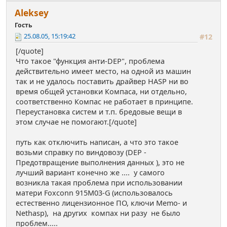
Аleksey
Гость
25.08.05, 15:19:42
#12
[/quote]
Что такое "функция анти-DEP", проблема
действительно имеет место, на одной из машин
так и не удалось поставить драйвер HASP ни во
время общей установки Компаса, ни отдельно,
соответственно Компас не работает в принципе.
Переустановка систем и т.п. бредовые вещи в
этом случае не помогают.[/quote]
путь как отключить написан, а что это такое
возьми справку по виндовозу (DEP -
Предотвращение выполнения данных ), это не
лучший вариант конечно же .... у самого
возникла такая проблема при использовании
матери Foxconn 915M03-G (использовалось
естественно лицензионное ПО, ключи Memo- и
Nethasp), на других компах ни разу не было
проблем.....