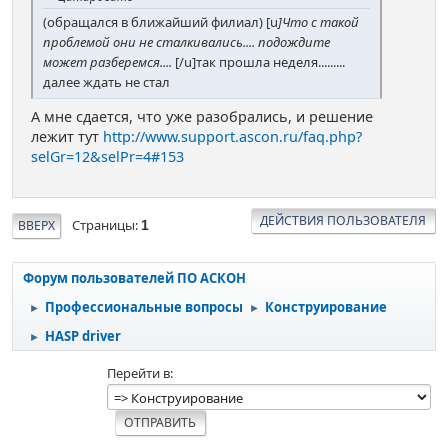
(обращался в ближайший филиал) [u
]Что с такой
проблемой они не сталкивались.... подождите
может разберемся....
[/u]так прошла неделя.........
далее ждать не стал
А мне сдается, что уже разобрались, и решение
лежит тут
http://www.support.ascon.ru/faq.php?
selGr=12&selPr=4#153
ДЕЙСТВИЯ ПОЛЬЗОВАТЕЛЯ
Страницы
ВВЕРХ
1
Форум пользователей ПО АСКОН
Профессиональные вопросы
Конструирование
►
►
HASP driver
►
Перейти в