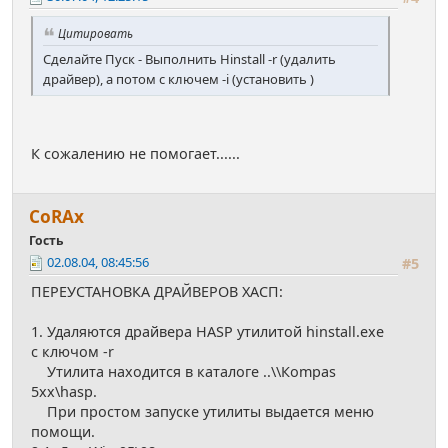
Цитировать
Сделайте Пуск - Выполнить Hinstall -r (удалить
драйвер), а потом с ключем -i (установить )
К сожалению не помогает......
СоRАx
Гость
02.08.04, 08:45:56
#5
ПЕРЕУСТАНОВКА ДРАЙВЕРОВ ХАСП:
1. Удаляются драйвера HASP утилитой hinstall.exe
с ключом -r
Утилита находится в каталоге ..\\Кompas
5хх\hasp.
При простом запуске утилиты выдается меню
помощи.