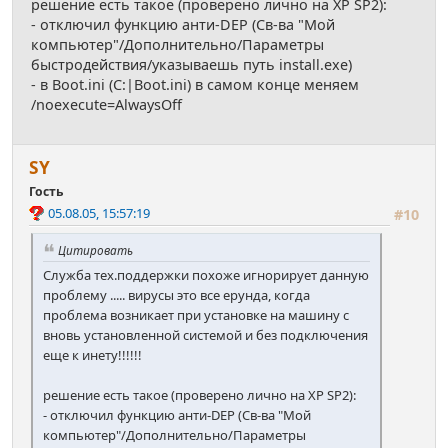
решение есть такое (проверено лично на XP SP2):
- отключил функцию анти-DEP (Св-ва "Мой
компьютер"/Дополнительно/Параметры
быстродействия/указываешь путь install.exe)
- в Boot.ini (C:|Boot.ini) в самом конце меняем
/noexecute=AlwaysOff
SY
Гость
05.08.05, 15:57:19
#10
Цитировать
Служба тех.поддержки похоже игнорирует данную
проблему ..... вирусы это все ерунда, когда
проблема возникает при установке на машину с
вновь установленной системой и без подключения
еще к инету!!!!!!
решение есть такое (проверено лично на XP SP2):
- отключил функцию анти-DEP (Св-ва "Мой
компьютер"/Дополнительно/Параметры