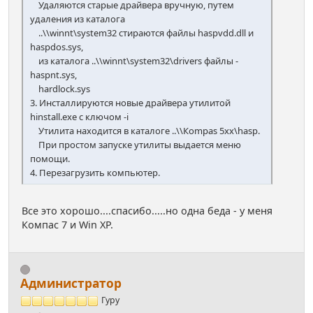
Удаляются старые драйвера вручную, путем
удаления из каталога
..\\winnt\system32 стираются файлы haspvdd.dll и
haspdos.sys,
из каталога ..\\winnt\system32\drivers файлы -
haspnt.sys,
hardlock.sys
3. Инсталлируются новые драйвера утилитой
hinstall.exe с ключом -i
Утилита находится в каталоге ..\\Кompas 5хх\hasp.
При простом запуске утилиты выдается меню
помощи.
4. Перезагрузить компьютер.
Все это хорошо....спасибо.....но одна беда - у меня
Компас 7 и Win XP.
Администратор
Гуру