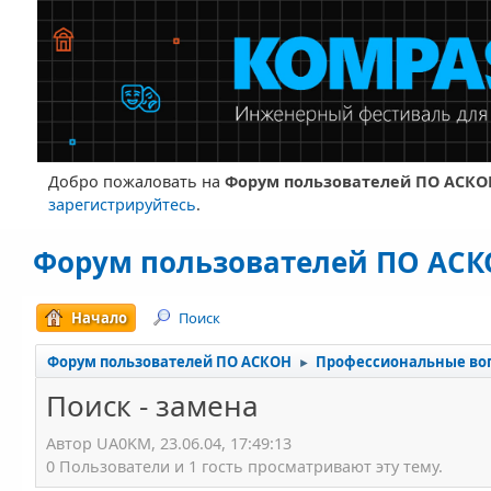
Добро пожаловать на
Форум пользователей ПО АСКО
зарегистрируйтесь
.
Форум пользователей ПО АС
Начало
Поиск
Форум пользователей ПО АСКОН
Профессиональные во
►
Поиск - замена
Автор UA0KM, 23.06.04, 17:49:13
0 Пользователи и 1 гость просматривают эту тему.