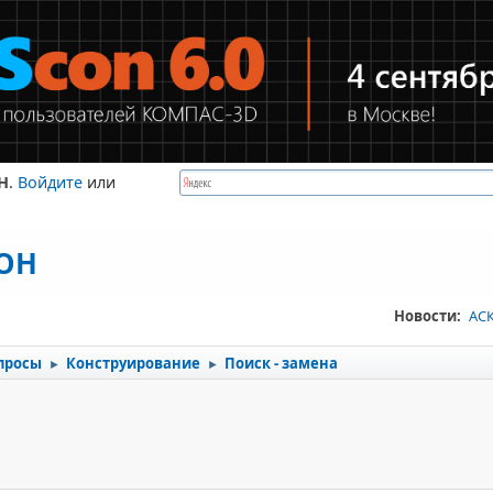
Н
.
Войдите
или
КОН
Новости:
АСК
просы
Конструирование
Поиск - замена
►
►