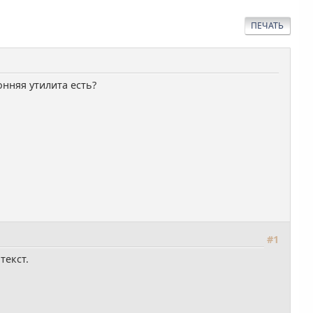
ПЕЧАТЬ
онняя утилита есть?
#1
екст.