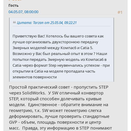
Гость
04.05.07, 08:00:00
#1
Цитата: Tarzan от 25.05.04, 09:22:21
Приветствую Вас! Хотелось бы вашего совета как
лучше организовать двухсторонюю передачу
3мерных моделей между Компас6 и Catia 5.
Возможно у Вас был реальный опыт в этом ? Наши
попытки передать 3мерную модель из Компаса6 в
Catia через формат Step неувенчались успехом - при
открытии в Catia на моделе пропадала часть
элементов поверхности
Простой практический совет - пропустить STEP
через SolidWorks. У SW отличный конвертор
STEP, который способен долечивать кривые
модели. Единственное - обратите внимание на
геометрию, т.к. SW может геометрию слегка
деформировать, лучше проверить стандартные
GVP - объем, площадь поверхности и центр
масс. Правда, эту информацию в STEP понимают