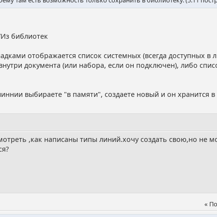
/Из библиотек
дками отображается список системных (всегда доступных в л
нутри документа (или набора, если он подключен), либо списо
иннии выбираете "в памяти", создаете новый и он хранится в
отреть ,как написаны типы линий.хочу создать свою,но не м
ся?
По