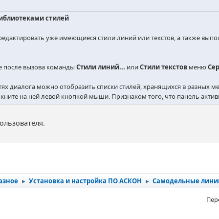
библиотеками стилей
редактировать уже имеющиеся стили линий или текстов, а также вып
не после вызова команды
Стили линий...
или
Стили текстов
меню
Се
тях диалога можно отобразить списки стилей, хранящихся в разных ме
ните на ней левой кнопкой мыши. Признаком того, что панель активн
пользователя.
азное
Установка и настройка ПО АСКОН
Самодельные лини
►
►
Пер