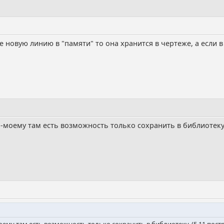
те новую линию в "памяти" то она хранится в чертеже, а если 
По-моему там есть возможность только сохранить в библиотеку.
моему там есть возможность только сохранить в библиотеку. (5.11 пост