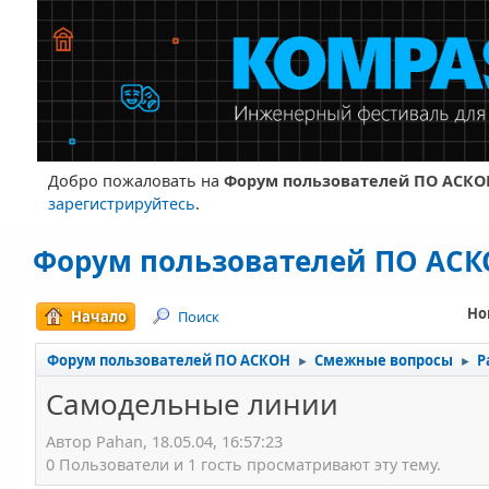
Добро пожаловать на
Форум пользователей ПО АСКО
зарегистрируйтесь
.
Форум пользователей ПО АС
Но
Начало
Поиск
Форум пользователей ПО АСКОН
Смежные вопросы
Р
►
►
Самодельные линии
Автор Pahan, 18.05.04, 16:57:23
0 Пользователи и 1 гость просматривают эту тему.