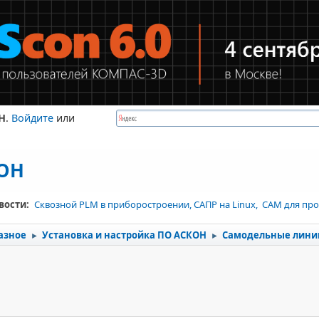
Н
.
Войдите
или
КОН
вости:
Сквозной PLM в приборостроении, САПР на Linux, CAM для про
азное
Установка и настройка ПО АСКОН
Самодельные лини
►
►