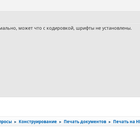
рмально, может что с кодировкой, шрифты не установлены.
просы
Конструирование
Печать документов
Печать на Н
►
►
►