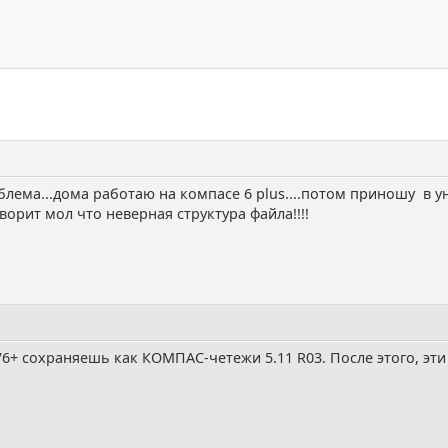
блема...дома работаю на компасе 6 plus....потом приношу в уни
ворит мол что неверная структура файла!!!!
6+ сохраняешь как КОМПАС-четежи 5.11 R03. После этого, эт