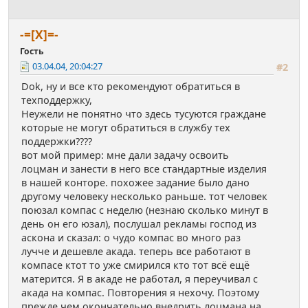
-=[X]=-
Гость
03.04.04, 20:04:27
#2
Dok, ну и все кто рекомендуют обратиться в
техподдержку,
Неужели не понятно что здесь тусуются граждане
которые не могут обратиться в службу тех
поддержки????
вот мой пример: мне дали задачу освоить
лоцман и занести в него все стандартные изделия
в нашей конторе. похожее задание было дано
другому человеку несколько раньше. тот человек
поюзал компас с неделю (незнаю сколько минут в
день он его юзал), послушал рекламы господ из
аскона и сказал: о чудо компас во много раз
лучче и дешевле акада. теперь все работают в
компасе ктот то уже смирился кто тот всё ещё
матерится. Я в акаде не работал, я переучивал с
акада на компас. Повторения я нехочу. Поэтому
прежде чем окончательно внедрить лоцмана на