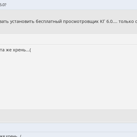
6.0?
ать установить бесплатный просмотровщик КГ 6.0.... только 
та же хрень...(
же хрень...(