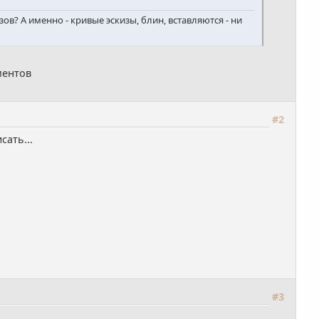
ов? А именно - кривые эскизы, блин, вставляются - ни
ментов
#2
ать...
#3