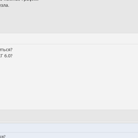
езла.
иться?
Г 6.0?
ся?