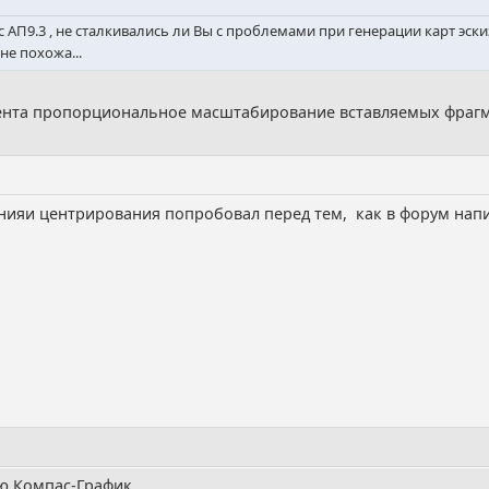
АП9.3 , не сталкивались ли Вы с проблемами при генерации карт эскиз
не похожа...
мента пропорциональное масштабирование вставляемых фраг
ияи центрирования попробовал перед тем, как в форум напис
ю Компас-График.