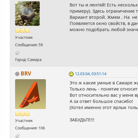
Вот ты и лентяй! Есть несколь
примеру). Здесь ограничение т
Вариант второй. Жмем . На не
Появляется окно свойств, в д
можно подобрать любой значек
Участник
Сообщения: 59
Город: Самара
BRV
12.03.04, 03:51:14
Это ж какие умные в Самаре ж
Только лень - понятие относи
Вот относительно вас у меня в
А за ответ большое спасибо!
(Хотел именно этот ярлык толь
ЗАБУДЬТЕ!!!
Участник
Сообщения: 106