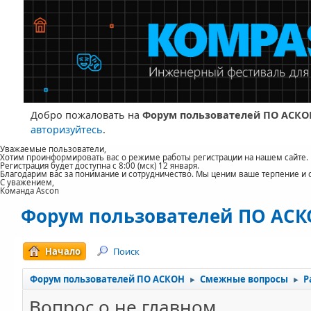
Добро пожаловать на
Форум пользователей ПО АСКО
авторизуйтесь
.
Уважаемые пользователи,
Хотим проинформировать вас о режиме работы регистрации на нашем сайте.
Регистрация будет доступна с 8:00 (мск) 12 января.
Благодарим вас за понимание и сотрудничество. Мы ценим ваше терпение и 
С уважением,
Команда Ascon
Форум пользователей ПО АС
Начало
Поиск
Форум пользователей ПО АСКОН
Смежные вопросы
Р
►
►
Вопрос о не главном...