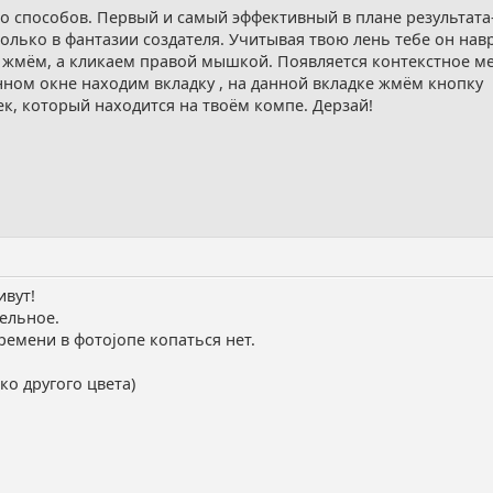
ко способов. Первый и самый эффективный в плане результата
олько в фантазии создателя. Учитывая твою лень тебе он нав
 жмём, а кликаем правой мышкой. Появляется контекстное ме
анном окне находим вкладку , на данной вкладке жмём кнопку
, который находится на твоём компе. Дерзай!
ивут!
тельное.
ремени в фотоjопе копаться нет.
ко другого цвета)