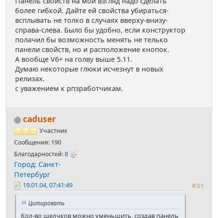
Панель свойств на мой взгляд надо сделать
более гибкой. Дайте ей свойства убираться-
всплывать не толко в случаях вверху-внизу-
справа-слева. Было бы удобно, если конструктор
полачил бы возможность менять не телько
панели свойств, но и расположение кнопок.
А вообще V6+ на голву выше 5.11.
Думаю некоторые глюки исчезнут в новых
релизах.
с уважением к рпзработчикам.
caduser
Участник
Сообщения: 190
Благодарностей:
8
Город: Санкт-
Петербург
19.01.04, 07:41:49
#31
Цитировать
Кол-во щелчков можно уменьшить, создав панель