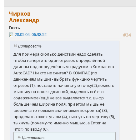
Чирков
Александр
Гость
28.05.04, 06:38:52
#34
Цитировать
Для примера сколько действий надо сделать
чтобы начертить один отрезок определённой
длинны под определённым градусом в Компас и в
AutoCAD? Ни кто не считал? В КОМПАС (по
движениям мыши) - выбрать функцию чертить
отрезок (1), поставить начальную точку(2),поместь
мышьку на поле с длинной, выделить всё его
содержимое (ещё не всё выделяется т.к. цыфр
больше чем ширина поля, при этом мышь не
шевеля а то новыми значениями покроется) (3),
проделать тоже с углом (4), тыкнуть по чертежу (5),
тыкнуть (почему-то именно мышью, а Enter на
что?) по вводу (6).
Цитировать