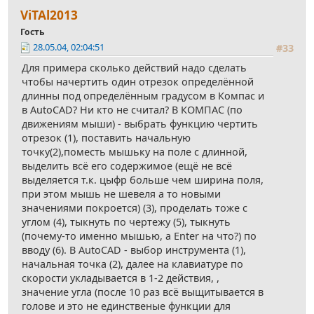
ViТАl2013
Гость
28.05.04, 02:04:51
#33
Для примера сколько действий надо сделать
чтобы начертить один отрезок определённой
длинны под определённым градусом в Компас и
в AutoCAD? Ни кто не считал? В КОМПАС (по
движениям мыши) - выбрать функцию чертить
отрезок (1), поставить начальную
точку(2),поместь мышьку на поле с длинной,
выделить всё его содержимое (ещё не всё
выделяется т.к. цыфр больше чем ширина поля,
при этом мышь не шевеля а то новыми
значениями покроется) (3), проделать тоже с
углом (4), тыкнуть по чертежу (5), тыкнуть
(почему-то именно мышью, а Enter на что?) по
вводу (6). В AutoCAD - выбор инструмента (1),
начальная точка (2), далее на клавиатуре по
скорости укладывается в 1-2 действия, ,
значение угла (после 10 раз всё выщитывается в
голове и это не единственые функции для