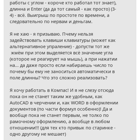
работы с углом - короче кто работал тот знает),
длинна и Enter (да да тот самый - как просто) (3-
4) - всё. Выигрыш по простоте по времени, а
следовательно по нервам и деньгам.
Я не хаю - я призываю. Пчему нельзя
задействовать клавиши клавиатуры (может как
альтернативное упраление) - допустм тот же
жмём при этом выделяется всё значение угла
(которое не реагирует на мышь), а при нажатии
на... да даже просто если набираешь число то
почему бы ему не заноситься автоматически в
поле длинны? Что это сложно реализовать?
Я хочу работать в Компас! И я не слезу отсюда
пока он не станет таким же удобным, как
AutoCAD в черчении и, как WORD в оформлении
документов (по части формул особенно)! Да и
вообще пока не станет первым, не толко по
рамочному оформлению, а вообще в любом
отношении!!! (для тех кто привык по старинке -
одно другому не мешает)