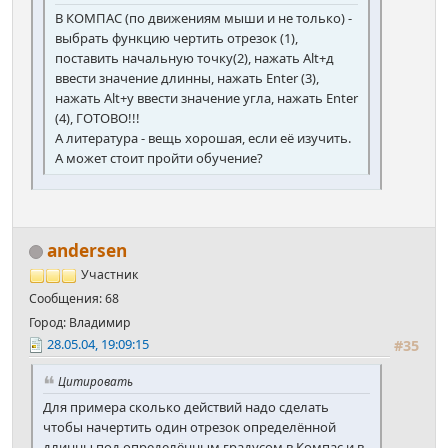
В КОМПАС (по движениям мыши и не только) -
выбрать функцию чертить отрезок (1),
поставить начальную точку(2), нажать Alt+д
ввести значение длинны, нажать Enter (3),
нажать Alt+у ввести значение угла, нажать Enter
(4), ГОТОВО!!!
А литература - вещь хорошая, если её изучить.
А может стоит пройти обучение?
andersen
Участник
Сообщения: 68
Город: Владимир
28.05.04, 19:09:15
#35
Цитировать
Для примера сколько действий надо сделать
чтобы начертить один отрезок определённой
длинны под определённым градусом в Компас и в