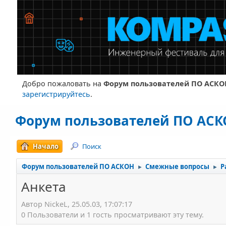
Добро пожаловать на
Форум пользователей ПО АСКО
зарегистрируйтесь
.
Форум пользователей ПО АС
Начало
Поиск
Форум пользователей ПО АСКОН
Смежные вопросы
Р
►
►
Анкета
Автор NickeL, 25.05.03, 17:07:17
0 Пользователи и 1 гость просматривают эту тему.