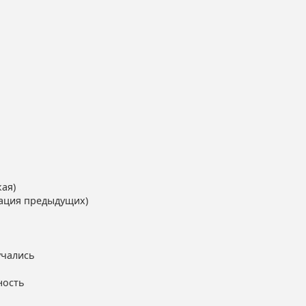
кая)
нация предыдущих)
учались
ность