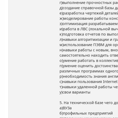
г)выполнение прочностных рас
д)создание справочной базы д
е)разработка чертежей детале
ж)моделирование работы конс
з)оптимизация разрабатываем
и)работа в ЛВС (локальной вы
к)подготовка отчетов по выпо
л)навыки алгоритмизации и г
м)использование ПЭВМ для орг
н)навыки работы с новым, вн
самостоятельно находить отве
о)умение работать в коллекти
п)умение оценить достоинства
различных программах одного
р)необходимость знания англ
с)навыки пользования Intern
т)навыки удаленной работы чер
у)свои варианты
5. На технической базе чего д
а)ВУЗа
б)профильных предприятий