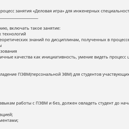
 процесс занятия «Деловая игра» для инженерных специальност
_______________________
нию, включать такое занятие:
х технологий
теоретических знаний по дисциплинам, полученных в процесс
ы
азования
 личные качества как инициативность, умение видеть процесс ц
владение ПЭВМ(персональной ЭВМ) для студентов участвующих
авыкам работы с ПЭВМ и без, должен овладеть студент до на
ацией;
ументами;