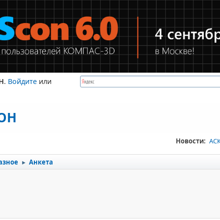
Н
.
Войдите
или
КОН
Новости:
АСК
азное
Анкета
►