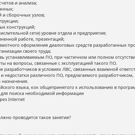
четов и анализа;
анных;
й и сборочных узлов;
трукции;
ых конструкций;
числительной сети) уровня отдела и предприятия;
лненной работе, презентаций;
рамотного оформления диалоговых средств разработанных пр
анизации своего труда;
овь устанавливаемым ПО, при частичном или полном отсутств
ты на вопросы, связанные с эксплуатацией такого ПО.
ве разработчиков в условиях ЛВС, связанных взаимной ответ
 и недостатки различного ПО, предлагаемого разработчиком,
 назначения.
ийского языка, кок общепринятого к использованию в прогр
et для поиска необходимой информации
ез Internet
олжно проводится такое занятие?