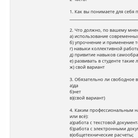
1. Как вы понимаете для себя
____________________________________
2. Что должно, по вашему мне
а) использование современны
б) упрочнение и применение 
г) навыки коллективной работ
д) привитие навыков самообр
е) развивать в студенте такие
ж) свой вариант
3. Обязательно ли свободное 
а)да
б)нет
в)(свой вариант)
4. Каким профессиональным н
или всё):
а)работа с текстовой документ
б)работа с электронными док
в)общетехнические расчеты;