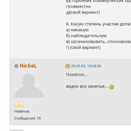
в)сторонних коммерческих ор
г)совместно
д)(свой вариант)
6. Какую степень участия дол
а) никакую
б) наблюдательную
в) организовывать, спонсиров
г) (свой вариант)
NickeL
26.05.03, 19:24:26
Понятно...
видно все занятые...
Новичок
Сообщения: 19