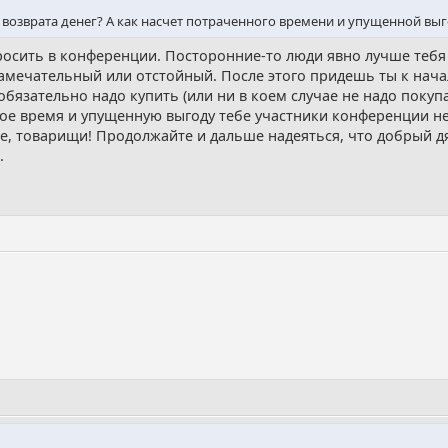
ь возврата денег? А как насчет потраченного времени и упущенной вы
росить в конференции. Посторонние-то люди явно лучше тебя з
амечательный или отстойный. После этого придешь ты к нача
бязательно надо купить (или ни в коем случае не надо покупа
ное время и упущенную выгоду тебе участники конференции н
е, товарищи! Продолжайте и дальше надеяться, что добрый дя
.