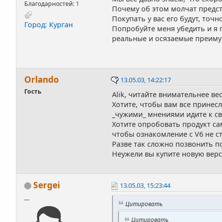
Благодарностей:
1
Почему об этом молчат предс
Покупать у вас его будут, точн
Город: Курган
Попробуйте меня убедить и я п
реальные и осязаемые преиму
Orlando
13.05.03, 14:22:17
Гость
Alik, читайте внимательнее вес
Хотите, чтобы вам все принесл
_чужими_ мнениями идите к св
Хотите опробовать продукт са
чтобы ознакомление с V6 не ст
Разве так сложно позвонить п
Неужели вы купите новую верс
Sergei
13.05.03, 15:23:44
__
Цитировать
Цитировать