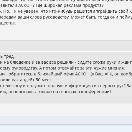
тавители АСКОН? Где широкая реклама продукта?
о. Но... Я не уверен, что кто-нибудь решится апгрейдить свой КГ
ередам ваши слова руководству. Может быть тогда они поймут,
щества.
ь тред.
и на блюдечке и за вас все решили - сидите сложа руки и ждит
оему руководству. А потом отвечайте за эти чужие мнения.
ми - обратитесь в ближайший офис АСКОН (у Вас, Alik, он воо
оило как апдейт 50 мест.
о телефону и получить полную информацию из первых рук? З
ию, основываясь только на отзывах в конференции?