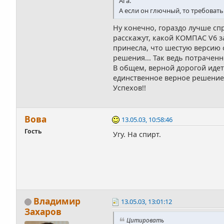
Ага.
А если он глючный, то требоват
Ну конечно, гораздо лучше сп
расскажут, какой КОМПАС V6 з
принесла, что шестую версию о
решения... Так ведь потрачен
В общем, верной дорогой идет
единственное верное решение
Успехов!!
Вова
13.05.03, 10:58:46
Гость
Угу. На спирт.
Владимир
13.05.03, 13:01:12
Захаров
Цитировать