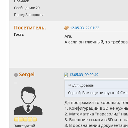
Новичок
Сообщения: 29
Город: Запорожье
Посетитель.
12.05.03, 22:01:22
Гость
Ага.
А если он глючный, то требов
Sergei
13.05.03, 09:20:49
__
Цитировать
Сергей, Вам еще не грустно? Сме
Да программа то хорошая, толь
1. Конфигурации в 3D не нужн
2. Математика "парасолид" нам
3. Внешние ссылки в 3D и то н
3. В обозначении документаци
Завсегдатай