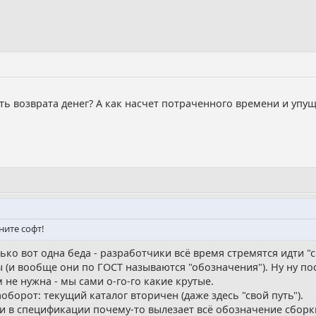
ать возврата денег? А как насчет потраченного времени и уп
ните софт!
ко вот одна беда - разработчики всё время стремятся идти "
ы (и вообще они по ГОСТ называются "обозначения"). Ну ну п
 не нужна - мы сами о-го-го какие крутые.
аоборот: текущий каталог вторичен (даже здесь "свой путь").
и в спецификации почему-то вылезает всё обозначение сборк