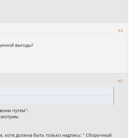
#4
ущенной выгоды?
#5
своим путём":
осмотрим.
и, хотя должна быть только надпись: " Сборочный