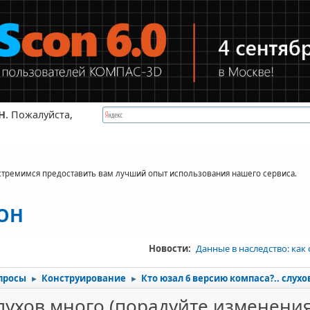
Н
. Пожалуйста,
стремимся предоставить вам лучший опыт использования нашего сервиса.
КОН
Новости:
Данные в наследство: как
просы
Конструирование
Кто юзал 6 версию компаса?.. слух
►
►
слухов много (порадуйте изменени