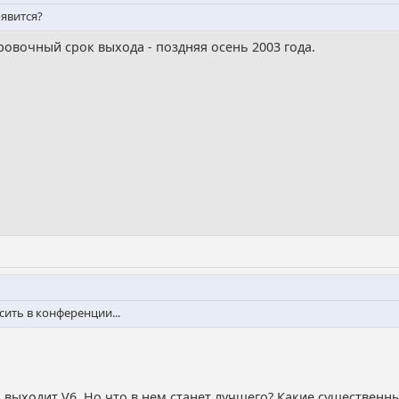
явится?
овочный срок выхода - поздняя осень 2003 года.
ить в конференции...
о выходит V6. Но что в нем станет лучшего? Какие существенн