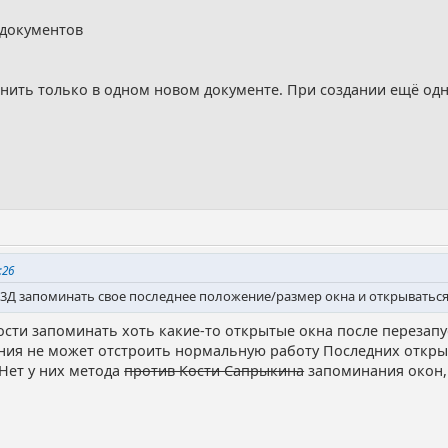
 документов
енить только в одном новом документе. При создании ещё од
:26
с 3Д запоминать свое последнее положение/размер окна и открыватьс
сти запоминать хоть какие-то открытые окна после перезапу
ния не может отстроить нормальную работу Последних открыт
 Нет у них метода
против Кости Сапрыкина
запоминания окон,