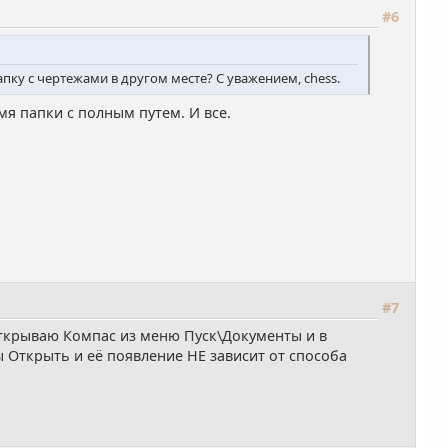
#6
апку с чертежами в другом месте? С уважением, chess.
мя папки с полным путем. И все.
#7
 открываю Компас из меню Пуск\Документы и в
ды Открыть и её появление НЕ зависит от способа