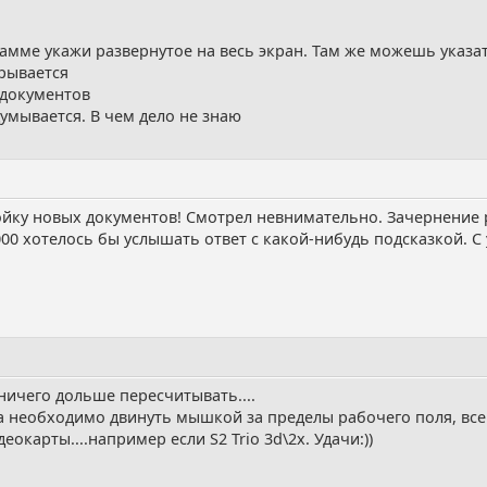
.
рамме укажи развернутое на весь экран. Там же можешь указа
крывается
 документов
думывается. В чем дело не знаю
ойку новых документов! Смотрел невнимательно. Зачернение 
00 хотелось бы услышать ответ с какой-нибудь подсказкой. С 
ничего дольше пересчитывать....
а необходимо двинуть мышкой за пределы рабочего поля, все 
еокарты....например если S2 Trio 3d\2x. Удачи:))