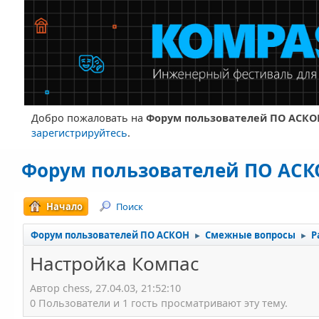
Добро пожаловать на
Форум пользователей ПО АСКО
зарегистрируйтесь
.
Форум пользователей ПО АС
Начало
Поиск
Форум пользователей ПО АСКОН
Смежные вопросы
Р
►
►
Настройка Компас
Автор chess, 27.04.03, 21:52:10
0 Пользователи и 1 гость просматривают эту тему.