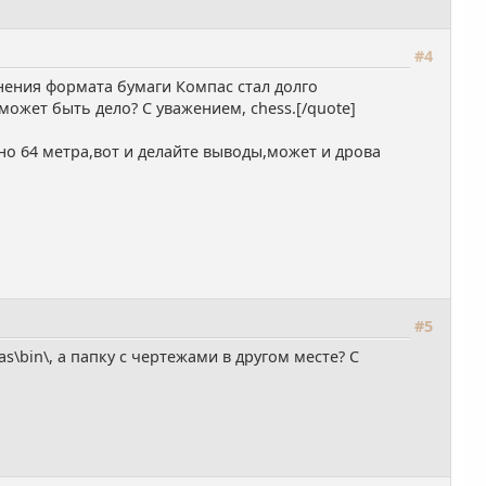
#4
нения формата бумаги Компас стал долго
ожет быть дело? С уважением, chess.[/quote]
но 64 метра,вот и делайте выводы,может и дрова
#5
s\bin\, а папку с чертежами в другом месте? С