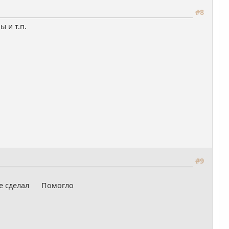
#8
 и т.п.
#9
тоже сделал Помогло