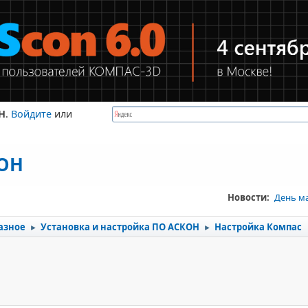
Н
.
Войдите
или
КОН
Новости:
День м
азное
Установка и настройка ПО АСКОН
Настройка Компас
►
►