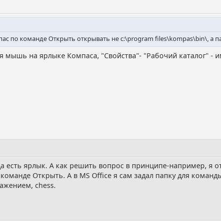
пас по команде Открыть открывать не c:\program files\kompas\bin\, а п
ая мышь на ярлыке Компаса, "Свойства"- "Рабочий каталог" - и
да есть ярлык. А как решить вопрос в принципе-например, я
 команде Открыть. А в MS Office я сам задал папку для коман
важением, chess.