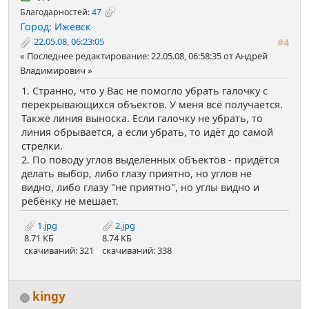
Благодарностей:
47
Город: Ижевск
22.05.08, 06:23:05
#4
Последнее редактирование
: 22.05.08, 06:58:35 от Андрей
Владимирович
1. Странно, что у Вас не помогло убрать галочку с
перекрывающихся объектов. У меня всё получается.
Также линия выноска. Если галочку не убрать, то
линия обрывается, а если убрать, то идёт до самой
стрелки.
2. По поводу углов выделенных объектов - придётся
делать выбор, либо глазу приятно, но углов не
видно, либо глазу "не приятно", но углы видно и
ребёнку не мешает.
1.jpg
2.jpg
8.71 КБ
8.74 КБ
скачиваний: 321
скачиваний: 338
kingy