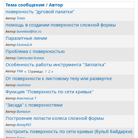
Тема сообщения
/
Автор
поверхность "дуговой палатки"
Автор
Timex
помощь в создании поверхности сложной формы
Автор
burenkov@list.ru
Паразитные линии
Автор
Евгений-А
Проблема с поверхностью
Автор
Савельева Ксения
Особенность работы инструмента "Заплатка"
Автор
YNA
1
2
Страницы
От поверхности к листовому телу или развертке
Автор
mustimur
Функция "Поверхность по сети кривых"
Автор
Анастасия Т
"Засада" с поверхностями
Автор
Виталич
Построение лопасти колеса сложной формы
Автор
Alexey993
построить поверхность по сети кривых (бульб байдарки)
Автор
Timex