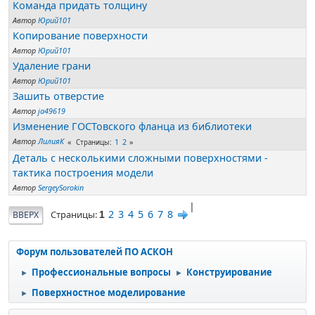
Команда придать толщину
Автор
Юрий101
Копирование поверхности
Автор
Юрий101
Удаление грани
Автор
Юрий101
Зашить отверстие
Автор
ja49619
Изменение ГОСТовского фланца из библиотеки
Автор
ЛилияК
1
2
Страницы
Деталь с несколькими сложными поверхностями -
тактика построения модели
Автор
SergeySorokin
|
2
3
4
5
6
7
8
Страницы
ВВЕРХ
1
Форум пользователей ПО АСКОН
Профессиональные вопросы
Конструирование
►
►
Поверхностное моделирование
►