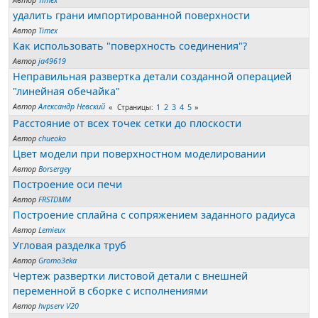
удалить грани импортированной поверхности
Автор
Timex
Как использовать "поверхность соединения"?
Автор
ja49619
Неправильная развертка детали созданной операцией
"линейная обечайка"
Автор
Александр Невский
1
2
3
4
5
Страницы
Расстояние от всех точек сетки до плоскости
Автор
chueoko
Цвет модели при поверхностном моделировании
Автор
Borsergey
Построение оси печи
Автор
FRSTDMM
Построение сплайна с сопряжением заданного радиуса
Автор
Lemieux
Угловая разделка труб
Автор
Gromo3eka
Чертеж развертки листовой детали с внешней
переменной в сборке с исполнениями
Автор
hvpserv V20