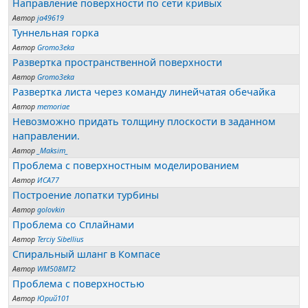
Направление поверхности по сети кривых
Автор
ja49619
Туннельная горка
Автор
Gromo3eka
Развертка пространственной поверхности
Автор
Gromo3eka
Развертка листа через команду линейчатая обечайка
Автор
memoriae
Невозможно придать толщину плоскости в заданном
направлении.
Автор
_Maksim_
Проблема с поверхностным моделированием
Автор
ИСА77
Построение лопатки турбины
Автор
golovkin
Проблема со Сплайнами
Автор
Terciy Sibellius
Спиральный шланг в Компасе
Автор
WM508MT2
Проблема с поверхностью
Автор
Юрий101