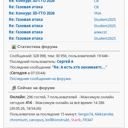
Re: Конкурс 3D-ГТО 2026
СВ
Re: Газовая атака
СВ
Re: Конкурс 3D-ГТО 2026
YNA
Re: Газовая атака
Student2025
Re: Газовая атака
Student2025
Re: Газовая атака
алексst
Re: Газовая атака
Student2025
Статистика форума
Сообщений: 328 998, тем: 30 956, пользователей: 19 646 -
Последний пользователь:
Сергей я
Последнее сообщение:
"
Re: А есть кто занимаетс...
"
(
Сегодня
в 07:33:44)
Последние сообщения на форуме.
Сейчас на форуме
Онлайн:
296 гостей, 7 пользователей - Максимум онлайн
сегодня:
414
- Максимум онлайн за всё время: 14 286
(30.05.26, 18:54:26)
Пользователи за последние 15 минут:
Sergio74
,
Alekzander
,
chromium
,
canopus
,
kirillKonstrukt
,
Starik
,
FR347