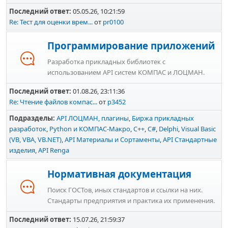
Последний ответ:
05.05.26, 10:21:59
Re: Тест для оценки врем...
от
pr0100
Программирование приложений
Разработка прикладных библиотек с
использованием API систем КОМПАС и ЛОЦМАН.
Последний ответ:
01.08.26, 23:11:36
Re: Чтение файлов компас...
от
p3452
Подразделы
API ЛОЦМАН, плагины
Биржа прикладных
разработок
Python и КОМПАС-Макро
C++
C#
Delphi
Visual Basic
(VB, VBA, VB.NET)
API Материалы и Сортаменты
API Стандартные
изделия
API Renga
Нормативная документация
Поиск ГОСТов, иных стандартов и ссылки на них.
Стандарты предприятия и практика их применения.
Последний ответ:
15.07.26, 21:59:37